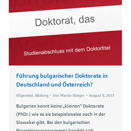
Führung bulgarischer Doktorate in
Deutschland und Österreich?
Allgemein
,
Bildung
Von
Martin Stieger
August 9, 2017
Bulgarien kennt keine „kleinen“ Doktorate
(PhDr.) wie es sie beispielsweise noch in der
Slowakei gibt. Bei den bulgarischen
Promotionsprogrammen handelt sich