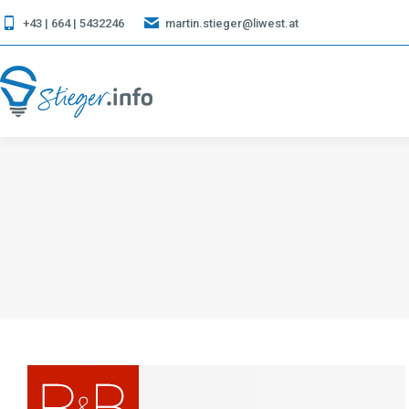
+43 | 664 | 5432246
martin.stieger@liwest.at