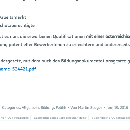
 Arbeitsmarkt
 Schutzberechtigte
st es nun, die erworbenen Qualifikationen
mit einer österreich
nung potentieller BewerberInnen zu erleichtern und andererseits
desgesetz, mit dem auch das Bildungsdokumentationsgesetz ge
fname_524421.pdf
Categories:
Allgemein
,
Bildung
,
Politik
Von
Martin Stieger
Juni 19, 2016
von Qualifikationen
ausbildungsadäquate Beschäftigung
ausländische Qualifikation