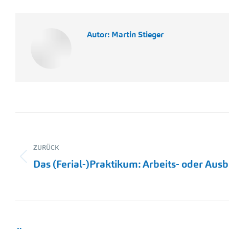
Autor:
Martin Stieger
Kommentarnavigation
ZURÜCK
Vorheriger
Das (Ferial-)Praktikum: Arbeits- oder Aus
Beitrag: