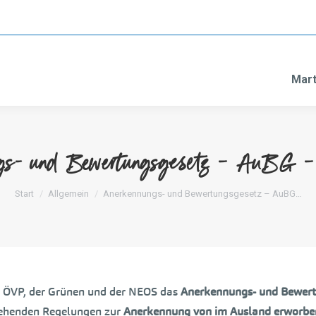
Mart
gs- und Bewertungsgesetz – AuBG – 
Sie befinden sich hier:
Start
Allgemein
Anerkennungs- und Bewertungsgesetz – AuBG…
, ÖVP, der Grünen und der NEOS das
Anerkennungs- und Bewer
stehenden Regelungen zur
Anerkennung von im Ausland erworben