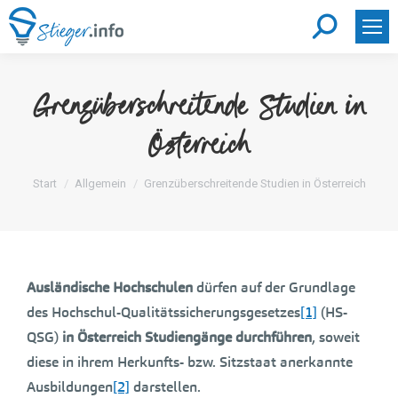
Search:
Grenzüberschreitende Studien in
Österreich
Sie befinden sich hier:
Start
Allgemein
Grenzüberschreitende Studien in Österreich
Ausländische Hochschulen
dürfen auf der Grundlage
des Hochschul-Qualitätssicherungsgesetzes
[1]
(HS-
QSG)
in Österreich Studiengänge durchführen
, soweit
diese in ihrem Herkunfts- bzw. Sitzstaat anerkannte
Ausbildungen
[2]
darstellen.