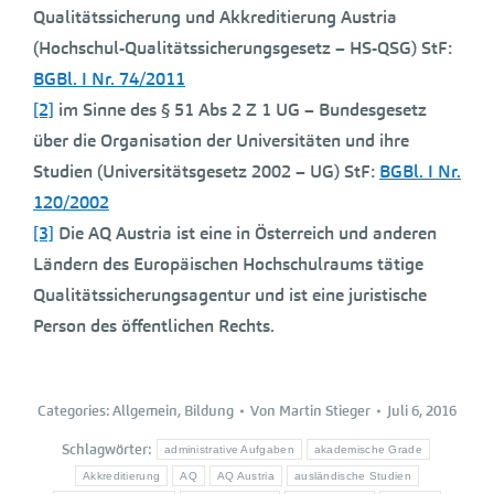
Qualitätssicherung und Akkreditierung Austria
(Hochschul-Qualitätssicherungsgesetz – HS-QSG) StF:
BGBl. I Nr. 74/2011
[2]
im Sinne des § 51 Abs 2 Z 1 UG – Bundesgesetz
über die Organisation der Universitäten und ihre
Studien (Universitätsgesetz 2002 – UG) StF:
BGBl. I Nr.
120/2002
[3]
Die AQ Austria ist eine in Österreich und anderen
Ländern des Europäischen Hochschulraums tätige
Qualitätssicherungsagentur und ist eine juristische
Person des öffentlichen Rechts.
Categories:
Allgemein
,
Bildung
Von
Martin Stieger
Juli 6, 2016
Schlagwörter:
administrative Aufgaben
akademische Grade
Akkreditierung
AQ
AQ Austria
ausländische Studien