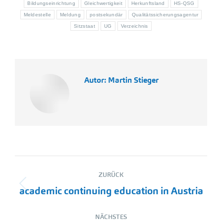
Bildungseinrichtung
Gleichwertigkeit
Herkunftsland
HS-QSG
Meldestelle
Meldung
postsekundär
Qualitätssicherungsagentur
Sitzstaat
UG
Verzeichnis
Autor:
Martin Stieger
Kommentarnavigation
ZURÜCK
Vorheriger
academic continuing education in Austria
Beitrag:
NÄCHSTES