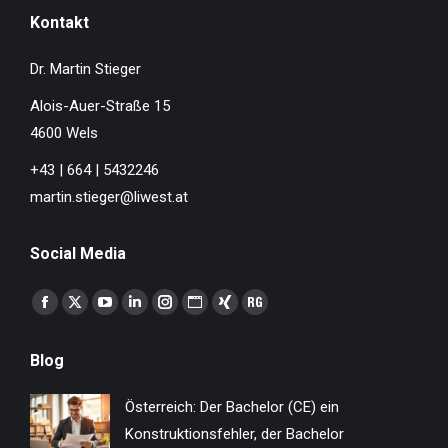
Kontakt
Dr. Martin Stieger
Alois-Auer-Straße 15
4600 Wels
+43 | 664 | 5432246
martin.stieger@liwest.at
Social Media
Finden Sie uns auf:
Facebook
X
YouTube
Linkedin
Instagram
Website
XING
ResearchGate
page
page
page
page
page
page
page
page
Blog
opens
opens
opens
opens
opens
opens
opens
opens
in
in
in
in
in
in
in
in
Österreich: Der Bachelor (CE) ein
new
new
new
new
new
new
new
new
Konstruktionsfehler, der Bachelor
window
window
window
window
window
window
window
window