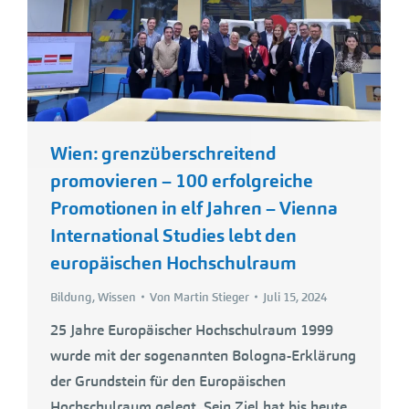
Wien: grenzüberschreitend
promovieren – 100 erfolgreiche
Promotionen in elf Jahren – Vienna
International Studies lebt den
europäischen Hochschulraum
Bildung
,
Wissen
Von
Martin Stieger
Juli 15, 2024
25 Jahre Europäischer Hochschulraum 1999
wurde mit der sogenannten Bologna-Erklärung
der Grundstein für den Europäischen
Hochschulraum gelegt. Sein Ziel hat bis heute