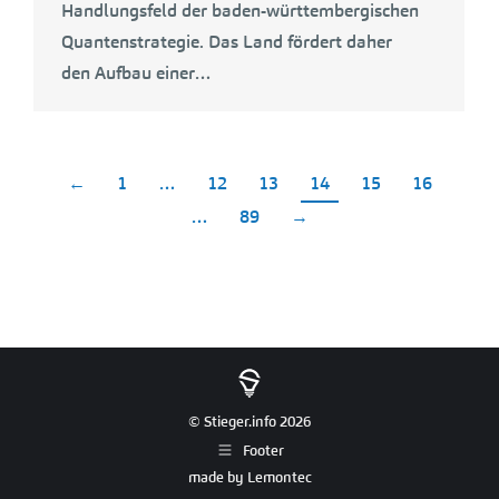
Handlungsfeld der baden-württembergischen
Quantenstrategie. Das Land fördert daher
den Aufbau einer…
←
1
…
12
13
14
15
16
…
89
→
© Stieger.info 2026
Footer
made by
Lemontec