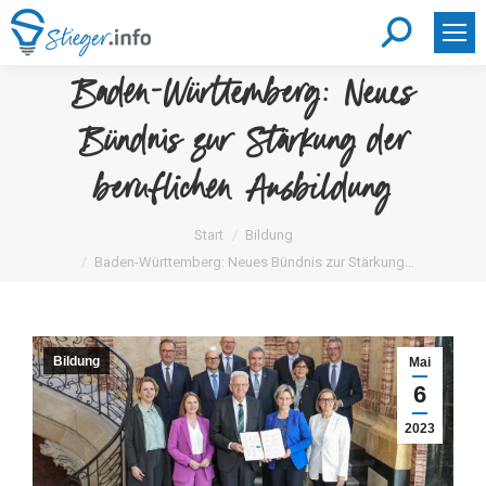
Search:
Baden-Württemberg: Neues
Bündnis zur Stärkung der
beruflichen Ausbildung
Sie befinden sich hier:
Start
Bildung
Baden-Württemberg: Neues Bündnis zur Stärkung…
Bildung
Mai
6
2023