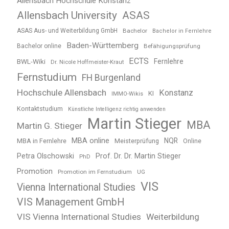
Allensbach Hochschule Konstanz
Allensbach University
ASAS
ASAS Aus- und Weiterbildung GmbH
Bachelor
Bachelor in Fernlehre
Baden-Württemberg
Bachelor online
Befähigungsprüfung
ECTS
BWL-Wiki
Fernlehre
Dr. Nicole Hoffmeister-Kraut
Fernstudium
FH Burgenland
Hochschule Allensbach
Konstanz
KI
IMMO-Wikis
Kontaktstudium
Künstliche Intelligenz richtig anwenden
Martin Stieger
MBA
Martin G. Stieger
MBA online
NQR
MBA in Fernlehre
Meisterprüfung
Online
Petra Olschowski
Prof. Dr. Dr. Martin Stieger
PhD
Promotion
Promotion im Fernstudium
UG
VIS
Vienna International Studies
VIS Management GmbH
VIS Vienna International Studies
Weiterbildung