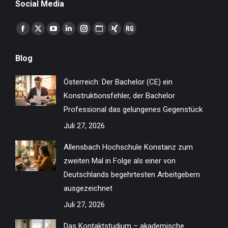
Social Media
Finden Sie uns auf:
Facebook
X
YouTube
Linkedin
Instagram
Website
XING
ResearchGate
page
page
page
page
page
page
page
page
Blog
opens
opens
opens
opens
opens
opens
opens
opens
in
in
in
in
in
in
in
in
Österreich: Der Bachelor (CE) ein
new
new
new
new
new
new
new
new
Konstruktionsfehler, der Bachelor
window
window
window
window
window
window
window
window
Professional das gelungenes Gegenstück
Juli 27, 2026
Allensbach Hochschule Konstanz zum
zweiten Mal in Folge als einer von
Deutschlands begehrtesten Arbeitgebern
ausgezeichnet
Juli 27, 2026
Das Kontaktstudium – akademische