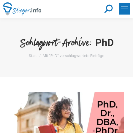
Search:
PhD
Schlagwort-Archive:
Sie befinden sich hier:
Start
Mit "PhD" verschlagwortete Einträge