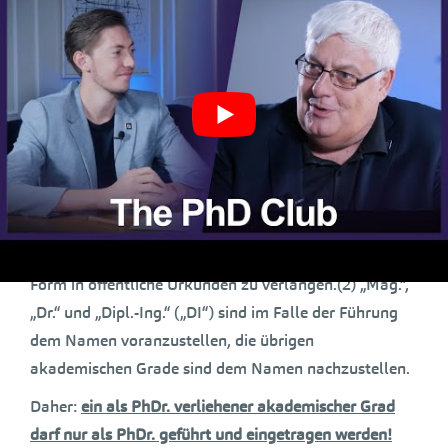
anderen Vertragspartei des Abkommens über den
Europäischen Wirtschaftsraum
ein akademischer
Grad
verliehen wurde, haben das Recht, die
Eintragung dieses akademischen Grades in
abgekürzter Form einschließlich des
geschlechtsspezifischen Zusatzes gemäß Abs. 1 in
öffentliche Urkunden zu verlangen. Personen, denen
aufgrund des § 87 Abs. 5 Z 2 mehrere akademische
Grade verliehen wurden, haben das Recht, die
Eintragung eines akademischen Grades in abgekürzter
Form in öffentliche Urkunden zu verlangen.(2) „Mag.“,
„Dr.“ und „Dipl.-Ing.“ („DI“) sind im Falle der Führung
dem Namen voranzustellen, die übrigen
akademischen Grade sind dem Namen nachzustellen.
Daher:
ein als PhDr. verliehener akademischer Grad
darf nur als PhDr. geführt und eingetragen werden!