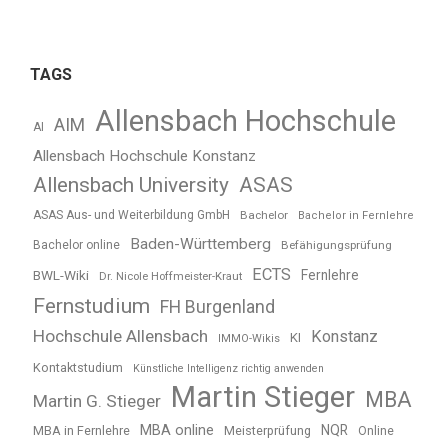
TAGS
Allensbach Hochschule
AIM
AI
Allensbach Hochschule Konstanz
Allensbach University
ASAS
ASAS Aus- und Weiterbildung GmbH
Bachelor
Bachelor in Fernlehre
Baden-Württemberg
Bachelor online
Befähigungsprüfung
ECTS
BWL-Wiki
Fernlehre
Dr. Nicole Hoffmeister-Kraut
Fernstudium
FH Burgenland
Hochschule Allensbach
Konstanz
KI
IMMO-Wikis
Kontaktstudium
Künstliche Intelligenz richtig anwenden
Martin Stieger
MBA
Martin G. Stieger
MBA online
NQR
MBA in Fernlehre
Meisterprüfung
Online