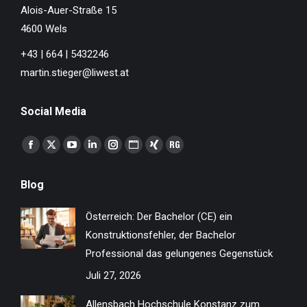
Alois-Auer-Straße 15
4600 Wels
+43 | 664 | 5432246
martin.stieger@liwest.at
Social Media
Finden Sie uns auf:
Facebook
X
YouTube
Linkedin
Instagram
Website
XING
ResearchGate
page
page
page
page
page
page
page
page
Blog
opens
opens
opens
opens
opens
opens
opens
opens
in
in
in
in
in
in
in
in
Österreich: Der Bachelor (CE) ein
new
new
new
new
new
new
new
new
Konstruktionsfehler, der Bachelor
window
window
window
window
window
window
window
window
Professional das gelungenes Gegenstück
Juli 27, 2026
Allensbach Hochschule Konstanz zum