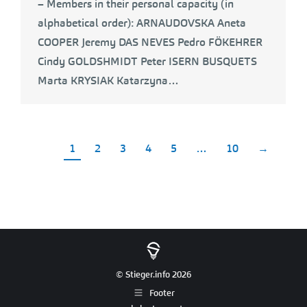
– Members in their personal capacity (in
alphabetical order): ARNAUDOVSKA Aneta
COOPER Jeremy DAS NEVES Pedro FÖKEHRER
Cindy GOLDSHMIDT Peter ISERN BUSQUETS
Marta KRYSIAK Katarzyna…
1
2
3
4
5
…
10
→
© Stieger.info 2026
Footer