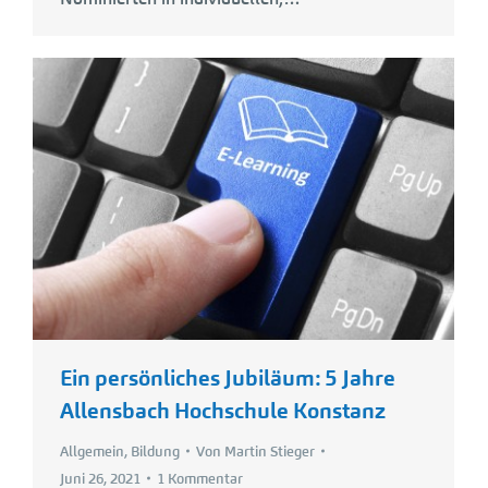
Ein persönliches Jubiläum: 5 Jahre
Allensbach Hochschule Konstanz
Allgemein
,
Bildung
Von
Martin Stieger
Juni 26, 2021
1 Kommentar