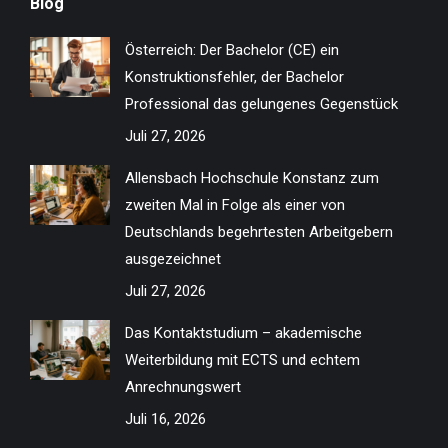
Blog
opens
opens
opens
opens
opens
opens
opens
opens
in
in
in
in
in
in
in
in
Österreich: Der Bachelor (CE) ein
new
new
new
new
new
new
new
new
Konstruktionsfehler, der Bachelor
window
window
window
window
window
window
window
window
Professional das gelungenes Gegenstück
Juli 27, 2026
Allensbach Hochschule Konstanz zum
zweiten Mal in Folge als einer von
Deutschlands begehrtesten Arbeitgebern
ausgezeichnet
Juli 27, 2026
Das Kontaktstudium – akademische
Weiterbildung mit ECTS und echtem
Anrechnungswert
Juli 16, 2026