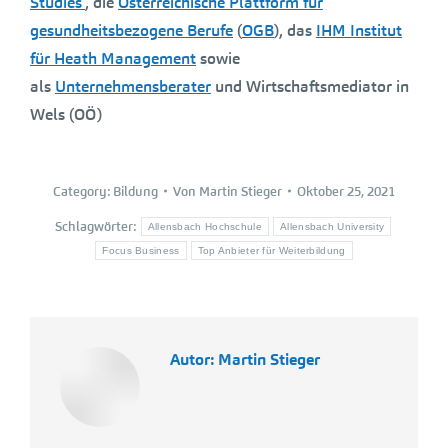
Studies
, die
Österreichische Plattform für
gesundheitsbezogene Berufe
(
OGB
), das
IHM Institut
für Heath Management
sowie
als
Unternehmensberater
und Wirtschaftsmediator in
Wels (OÖ)
Category:
Bildung
Von
Martin Stieger
Oktober 25, 2021
Schlagwörter:
Allensbach Hochschule
Allensbach University
Focus Business
Top Anbieter für Weiterbildung
Autor:
Martin Stieger