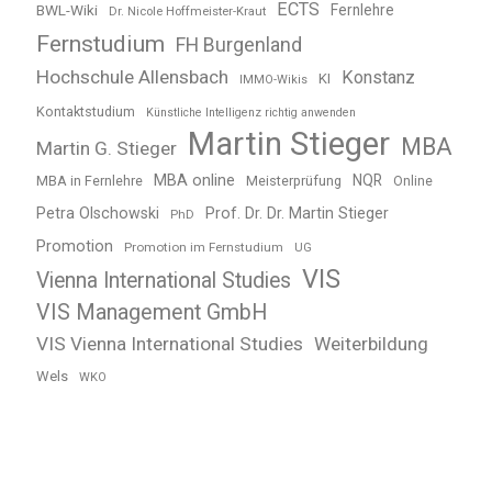
ECTS
BWL-Wiki
Fernlehre
Dr. Nicole Hoffmeister-Kraut
Fernstudium
FH Burgenland
Hochschule Allensbach
Konstanz
KI
IMMO-Wikis
Kontaktstudium
Künstliche Intelligenz richtig anwenden
Martin Stieger
MBA
Martin G. Stieger
MBA online
NQR
MBA in Fernlehre
Meisterprüfung
Online
Petra Olschowski
Prof. Dr. Dr. Martin Stieger
PhD
Promotion
Promotion im Fernstudium
UG
VIS
Vienna International Studies
VIS Management GmbH
VIS Vienna International Studies
Weiterbildung
Wels
WKO