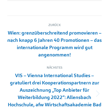
Kommentarnavigation
ZURÜCK
Wien: grenzüberschreitend promovieren –
nach knapp 6 Jahren 40 Promotionen – das
Vorheriger
internationale Programm wird gut
Beitrag:
angenommen!
NÄCHSTES
VIS – Vienna International Studies –
gratuliert drei Kooperationspartnern zur
Auszeichnung „Top Anbieter für
Nächster
Weiterbildung 2022“: Allensbach
Beitrag:
Hochschule, afw Wirtschaftsakademie Bad