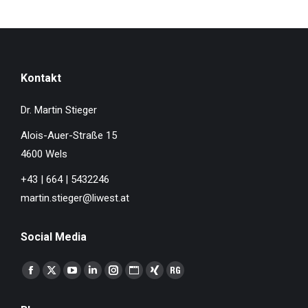
Kontakt
Dr. Martin Stieger
Alois-Auer-Straße 15
4600 Wels
+43 | 664 | 5432246
martin.stieger@liwest.at
Social Media
Finden Sie uns auf:
Facebook
X
YouTube
Linkedin
Instagram
Website
XING
ResearchGate
page
page
page
page
page
page
page
page