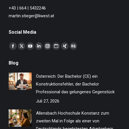
+43 | 664 | 5432246
martin.stieger@liwest.at
Social Media
Finden Sie uns auf:
Facebook
X
YouTube
Linkedin
Instagram
Website
XING
ResearchGate
page
page
page
page
page
page
page
page
Blog
opens
opens
opens
opens
opens
opens
opens
opens
in
in
in
in
in
in
in
in
Österreich: Der Bachelor (CE) ein
new
new
new
new
new
new
new
new
Konstruktionsfehler, der Bachelor
window
window
window
window
window
window
window
window
Professional das gelungenes Gegenstück
Juli 27, 2026
Allensbach Hochschule Konstanz zum
zweiten Mal in Folge als einer von
Deutschlands begehrtesten Arbeitgebern