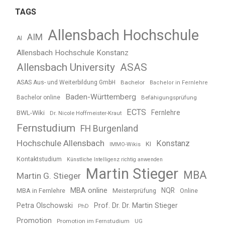
TAGS
Allensbach Hochschule
AIM
AI
Allensbach Hochschule Konstanz
Allensbach University
ASAS
ASAS Aus- und Weiterbildung GmbH
Bachelor
Bachelor in Fernlehre
Baden-Württemberg
Bachelor online
Befähigungsprüfung
ECTS
BWL-Wiki
Fernlehre
Dr. Nicole Hoffmeister-Kraut
Fernstudium
FH Burgenland
Hochschule Allensbach
Konstanz
KI
IMMO-Wikis
Kontaktstudium
Künstliche Intelligenz richtig anwenden
Martin Stieger
MBA
Martin G. Stieger
MBA online
NQR
MBA in Fernlehre
Meisterprüfung
Online
Petra Olschowski
Prof. Dr. Dr. Martin Stieger
PhD
Promotion
Promotion im Fernstudium
UG