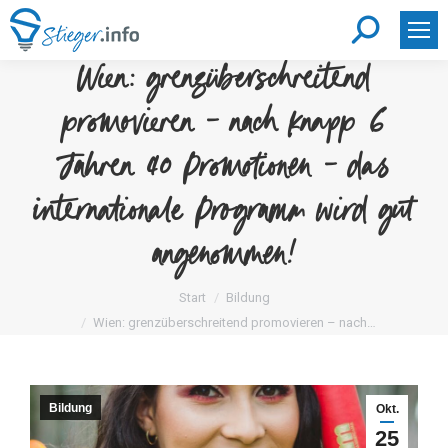
Search:
Wien: grenzüberschreitend
promovieren – nach knapp 6
Jahren 40 Promotionen – das
internationale Programm wird gut
angenommen!
Sie befinden sich hier:
Start
Bildung
Wien: grenzüberschreitend promovieren – nach…
Bildung
Okt.
25