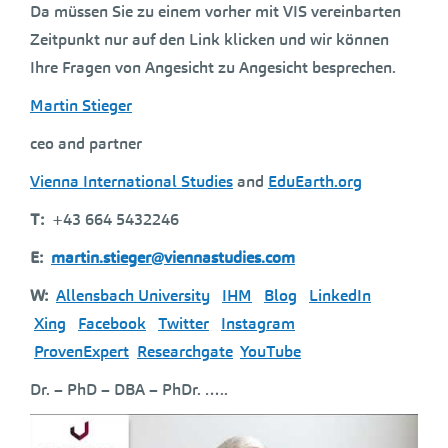
Da müssen Sie zu einem vorher mit VIS vereinbarten
Zeitpunkt nur auf den Link klicken und wir können
Ihre Fragen von Angesicht zu Angesicht besprechen.
Martin Stieger
ceo and partner
Vienna International Studies
and
EduEarth.org
T:
+43 664 5432246
E:
martin.stieger@viennastudies.com
W:
Allensbach University
IHM
Blog
LinkedIn
Xing
Facebook
Twitter
Instagram
ProvenExpert
Researchgate
YouTube
Dr. – PhD – DBA – PhDr. …..