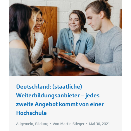
Deutschland: (staatliche)
Weiterbildungsanbieter – jedes
zweite Angebot kommt von einer
Hochschule
Allgemein
,
Bildung
Von
Martin Stieger
Mai 30, 2021