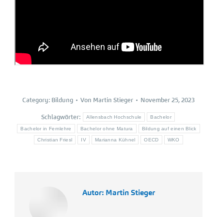
Category:
Bildung
Von
Martin Stieger
November 25, 2023
Schlagwörter:
Allensbach Hochschule
Bachelor
Bachelor in Fernlehre
Bachelor ohne Matura
Bildung auf einen Blick
Christian Friesl
IV
Marianna Kühnel
OECD
WKO
Autor:
Martin Stieger