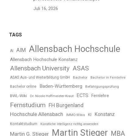
Juli 16, 2026
TAGS
Allensbach Hochschule
AIM
AI
Allensbach Hochschule Konstanz
Allensbach University
ASAS
ASAS Aus- und Weiterbildung GmbH
Bachelor
Bachelor in Fernlehre
Baden-Württemberg
Bachelor online
Befähigungsprüfung
ECTS
BWL-Wiki
Fernlehre
Dr. Nicole Hoffmeister-Kraut
Fernstudium
FH Burgenland
Hochschule Allensbach
Konstanz
KI
IMMO-Wikis
Kontaktstudium
Künstliche Intelligenz richtig anwenden
Martin Stieger
MBA
Martin G. Stieger