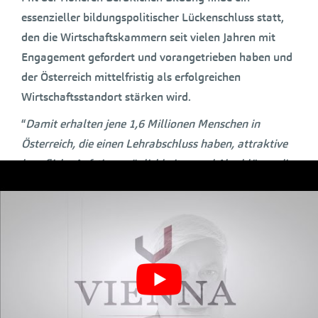
essenzieller bildungspolitischer Lückenschluss statt,
den die Wirtschaftskammern seit vielen Jahren mit
Engagement gefordert und vorangetrieben haben und
der Österreich mittelfristig als erfolgreichen
Wirtschaftsstandort stärken wird.
“
Damit erhalten jene 1,6 Millionen Menschen in
Österreich, die einen Lehrabschluss haben, attraktive
berufliche Aufstiegsmöglichkeiten und Abschlüsse, die
jenen im hochschulisch-akademischen Bereich um
nichts nachstehen
“, so Kühnel. “
Die Höhere Berufliche
Bildung stellt einen echten Meilenstein für Österreich
dar. Aus Sicht der Wirtschaft ist das die größte
bildungspolitische Errungenschaft seit 30 Jahren, seit
der Schaffung der Fachhochschulen
.“
Die OECD hält darüber hinaus
eine Verbesserung der