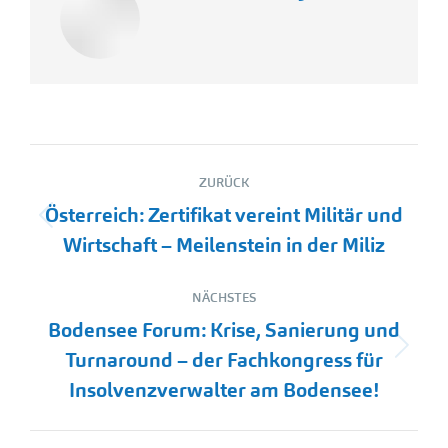
Kommentarnavigation
ZURÜCK
Österreich: Zertifikat vereint Militär und
Vorheriger
Wirtschaft – Meilenstein in der Miliz
Beitrag:
NÄCHSTES
Bodensee Forum: Krise, Sanierung und
Nächster
Turnaround – der Fachkongress für
Beitrag:
Insolvenzverwalter am Bodensee!