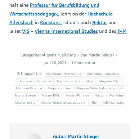
hält eine
Professur für Berufsbildung und
Wirtschaftspädagogik
, lehrt an der
Hochschule
Allensbach
in
Konstanz
, ist dort auch
Rektor
und
leitet
VIS
–
Vienna International Studies
und das
IHM
Categories:
Allgemein
,
Bildung
Von
Martin Stieger
Juni 26, 2021
1 Kommentar
Schlagwörter:
Allensbach Hochschule
Allensbach University
Bachelor in Fernlehre
Bachelor online
Mag.
Magister BWL
Magister Finance
Magister online
Magister Wirtschaftspädagogik
Martin Stieger
Master BWL
Master Finance
Master in Fernlehre
Master online
Master Wirtschaftspädagogik
MBA
MBA kompakt
Autor:
Martin Stieger