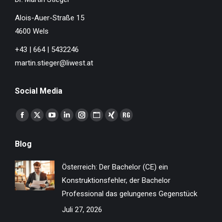
Alois-Auer-Straße 15
4600 Wels
+43 | 664 | 5432246
martin.stieger@liwest.at
Social Media
Finden Sie uns auf:
Facebook
X
YouTube
Linkedin
Instagram
Website
XING
ResearchGate
page
page
page
page
page
page
page
page
Blog
opens
opens
opens
opens
opens
opens
opens
opens
in
in
in
in
in
in
in
in
Österreich: Der Bachelor (CE) ein
new
new
new
new
new
new
new
new
Konstruktionsfehler, der Bachelor
window
window
window
window
window
window
window
window
Professional das gelungenes Gegenstück
Juli 27, 2026