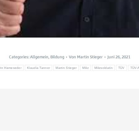
Categories:
Allgemein
,
Bildung
Von
Martin Stieger
Juni 26, 2021
win Hameseder
Klaudia Tanner
Martin Stieger
Miliz
Milizsoldatin
TÜV
TÜV-A