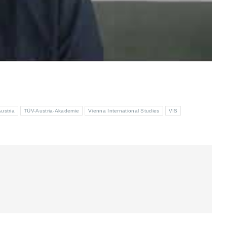
ustria
TÜV-Austria-Akademie
Vienna International Studies
VIS