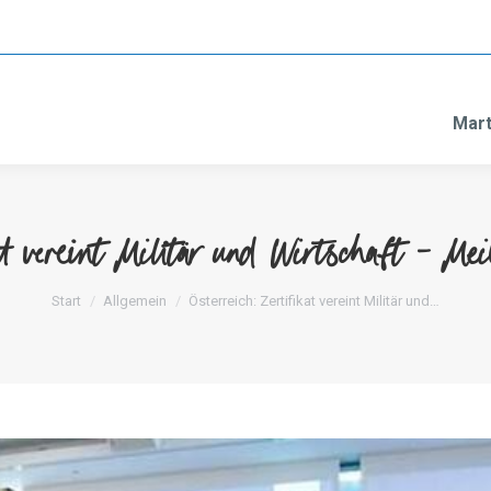
Mart
at vereint Militär und Wirtschaft – Mei
Sie befinden sich hier:
Start
Allgemein
Österreich: Zertifikat vereint Militär und…