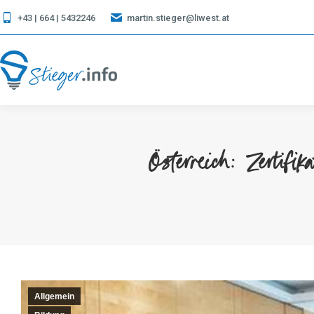
+43 | 664 | 5432246
martin.stieger@liwest.at
Österreich: Zertifik
Allgemein