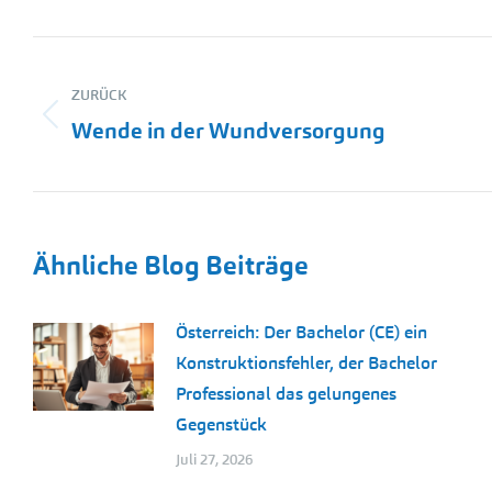
Kommentarnavigation
ZURÜCK
Vorheriger
Wende in der Wundversorgung
Beitrag:
Ähnliche Blog Beiträge
Österreich: Der Bachelor (CE) ein
Konstruktionsfehler, der Bachelor
Professional das gelungenes
Gegenstück
Juli 27, 2026