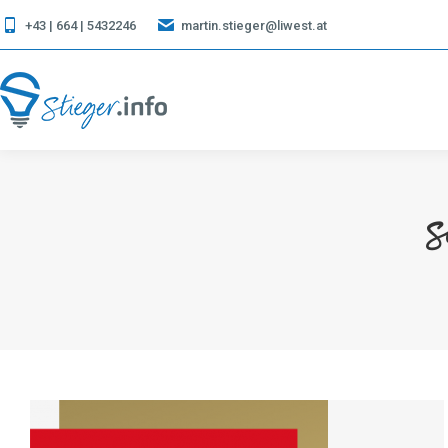
+43 | 664 | 5432246
martin.stieger@liwest.at
S