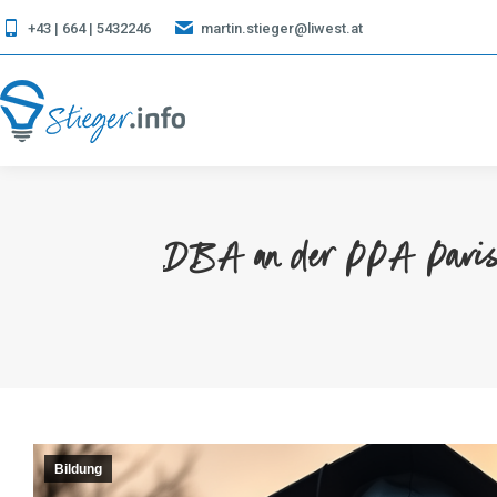
+43 | 664 | 5432246
martin.stieger@liwest.at
DBA an der PPA Paris – 
Bildung