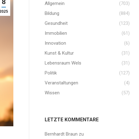
8
Allgemein
(703)
2025
Bildung
(884)
Gesundheit
(123)
Immobilien
(61)
Innovation
(6)
Kunst & Kultur
(31)
Lebensraum Wels
(31)
Politik
(127)
Veranstaltungen
(4)
Wissen
(57)
LETZTE KOMMENTARE
Bernhardt Braun
zu