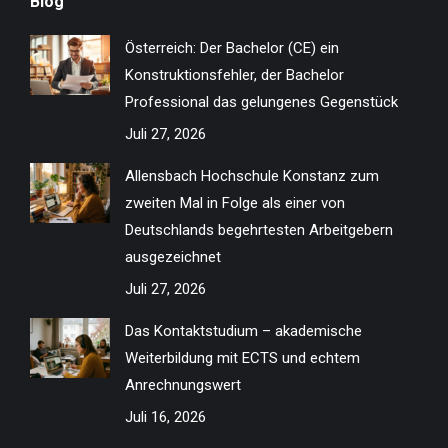
Blog
opens
opens
opens
opens
opens
opens
opens
opens
in
in
in
in
in
in
in
in
Österreich: Der Bachelor (CE) ein
new
new
new
new
new
new
new
new
Konstruktionsfehler, der Bachelor
window
window
window
window
window
window
window
window
Professional das gelungenes Gegenstück
Juli 27, 2026
Allensbach Hochschule Konstanz zum
zweiten Mal in Folge als einer von
Deutschlands begehrtesten Arbeitgebern
ausgezeichnet
Juli 27, 2026
Das Kontaktstudium – akademische
Weiterbildung mit ECTS und echtem
Anrechnungswert
Juli 16, 2026