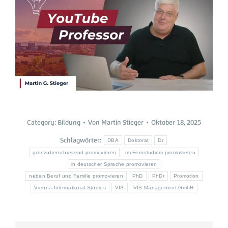
Category:
Bildung
Von
Martin Stieger
Oktober 18, 2025
Schlagwörter:
DBA
Doktorat
Dr
grenzüberschreitend promovieren
im Fernstudium promovieren
in deutscher Sprache promovieren
neben Beruf und Familie promovieren
PhD
PhDr
Promotion
Vienna International Studies
VIS
VIS Management GmbH