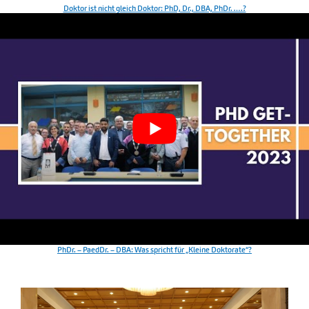
Doktor ist nicht gleich Doktor: PhD, Dr., DBA, PhDr. ….?
PhDr. – PaedDr. – DBA: Was spricht für „Kleine Doktorate“?