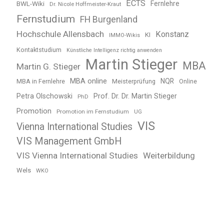
ECTS
BWL-Wiki
Fernlehre
Dr. Nicole Hoffmeister-Kraut
Fernstudium
FH Burgenland
Hochschule Allensbach
Konstanz
KI
IMMO-Wikis
Kontaktstudium
Künstliche Intelligenz richtig anwenden
Martin Stieger
MBA
Martin G. Stieger
MBA online
NQR
MBA in Fernlehre
Meisterprüfung
Online
Petra Olschowski
Prof. Dr. Dr. Martin Stieger
PhD
Promotion
Promotion im Fernstudium
UG
VIS
Vienna International Studies
VIS Management GmbH
VIS Vienna International Studies
Weiterbildung
Wels
WKO