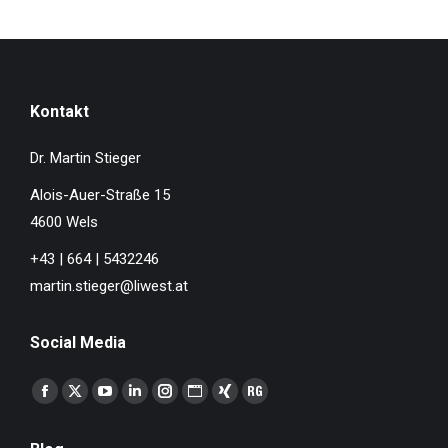
Kontakt
Dr. Martin Stieger
Alois-Auer-Straße 15
4600 Wels
+43 | 664 | 5432246
martin.stieger@liwest.at
Social Media
Finden Sie uns auf:
Facebook
X
YouTube
Linkedin
Instagram
Website
XING
ResearchGate
page
page
page
page
page
page
page
page