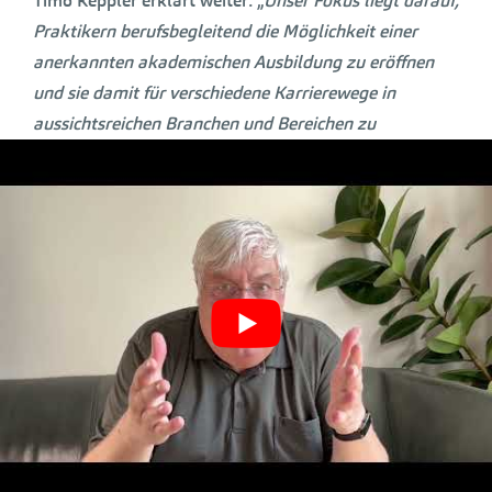
Timo Keppler erklärt weiter: „
Unser Fokus liegt darauf,
Praktikern berufsbegleitend die Möglichkeit einer
anerkannten akademischen Ausbildung zu eröffnen
und sie damit für verschiedene Karrierewege in
aussichtsreichen Branchen und Bereichen zu
qualifizieren. Dafür entwickeln wir regelmäßig neue
Konzepte, verfügen über eine Vielzahl eigener, immer
aktueller Studienmaterialien und arbeiten mit
Dozent:innen und Professor:innen zusammen, die sich
in der Praxis bereits bewährt haben
.“
Akademische Weiterbildung ist für Berufstätige von
großer Bedeutung, da sie ihnen ermöglicht, ihre
Fähigkeiten und Kenntnisse kontinuierlich zu
erweitern und an die sich schnell verändernden
Anforderungen des Arbeitsmarktes anzupassen. In
einer Zeit, in der technologische Fortschritte und