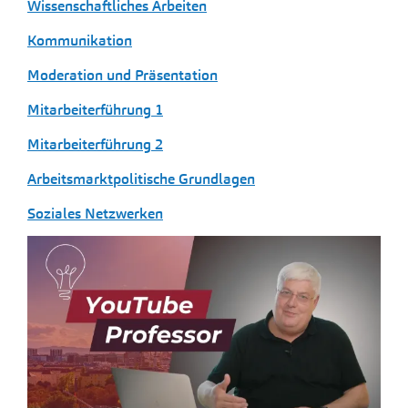
Wissenschaftliches Arbeiten
Kommunikation
Moderation und Präsentation
Mitarbeiterführung 1
Mitarbeiterführung 2
Arbeitsmarktpolitische Grundlagen
Soziales Netzwerken