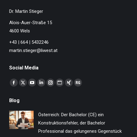
Dr. Martin Stieger
Alois-Auer-Straße 15
4600 Wels
+43 | 664 | 5432246
martin.stieger@liwest.at
Social Media
Finden Sie uns auf:
Facebook
X
YouTube
Linkedin
Instagram
Website
XING
ResearchGate
page
page
page
page
page
page
page
page
Blog
opens
opens
opens
opens
opens
opens
opens
opens
in
in
in
in
in
in
in
in
Österreich: Der Bachelor (CE) ein
new
new
new
new
new
new
new
new
Konstruktionsfehler, der Bachelor
window
window
window
window
window
window
window
window
Professional das gelungenes Gegenstück