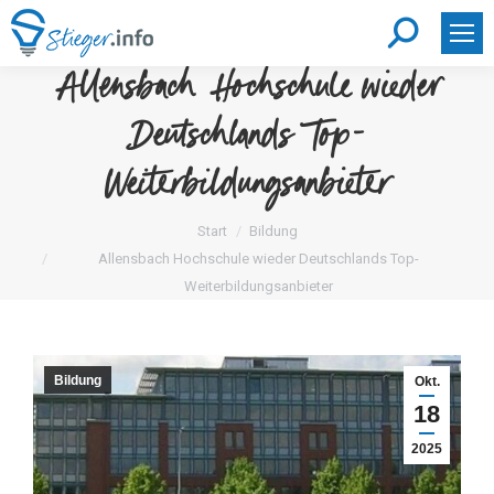
Search:
Allensbach Hochschule wieder
Deutschlands Top-
Weiterbildungsanbieter
Sie befinden sich hier:
Start
Bildung
Allensbach Hochschule wieder Deutschlands Top-
Weiterbildungsanbieter
Bildung
Okt.
18
2025