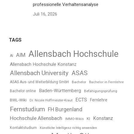
professionelle Verhaltensanalyse
Juli 16, 2026
TAGS
Allensbach Hochschule
AIM
AI
Allensbach Hochschule Konstanz
Allensbach University
ASAS
ASAS Aus- und Weiterbildung GmbH
Bachelor
Bachelor in Fernlehre
Baden-Württemberg
Bachelor online
Befähigungsprüfung
ECTS
BWL-Wiki
Fernlehre
Dr. Nicole Hoffmeister-Kraut
Fernstudium
FH Burgenland
Hochschule Allensbach
Konstanz
KI
IMMO-Wikis
Kontaktstudium
Künstliche Intelligenz richtig anwenden