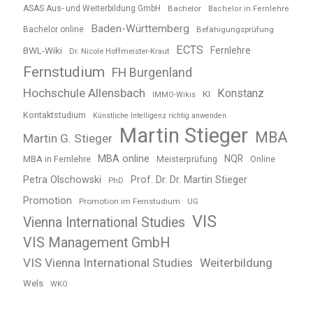
ASAS Aus- und Weiterbildung GmbH
Bachelor
Bachelor in Fernlehre
Baden-Württemberg
Bachelor online
Befähigungsprüfung
ECTS
BWL-Wiki
Fernlehre
Dr. Nicole Hoffmeister-Kraut
Fernstudium
FH Burgenland
Hochschule Allensbach
Konstanz
KI
IMMO-Wikis
Kontaktstudium
Künstliche Intelligenz richtig anwenden
Martin Stieger
MBA
Martin G. Stieger
MBA online
NQR
MBA in Fernlehre
Meisterprüfung
Online
Petra Olschowski
Prof. Dr. Dr. Martin Stieger
PhD
Promotion
Promotion im Fernstudium
UG
VIS
Vienna International Studies
VIS Management GmbH
VIS Vienna International Studies
Weiterbildung
Wels
WKO