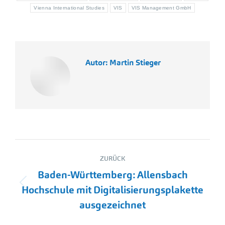
Vienna International Studies
VIS
VIS Management GmbH
Autor:
Martin Stieger
Kommentarnavigation
ZURÜCK
Baden-Württemberg: Allensbach
Vorheriger
Hochschule mit Digitalisierungsplakette
Beitrag:
ausgezeichnet