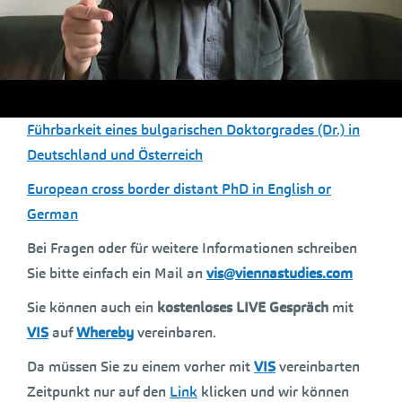
Grenzüberschreitend und in Fernlehre in Österreich
promovieren
Deutschsprachiges Promotionsstudium der UNIBIT in
Österreich
Führbarkeit eines bulgarischen Doktorgrades (Dr.) in
Deutschland und Österreich
European cross border distant PhD in English or
German
Bei Fragen oder für weitere Informationen schreiben
Sie bitte einfach ein Mail an
vis@viennastudies.com
Sie können auch ein
kostenloses LIVE Gespräch
mit
VIS
auf
Whereby
vereinbaren.
Da müssen Sie zu einem vorher mit
VIS
vereinbarten
Zeitpunkt nur auf den
Link
klicken und wir können