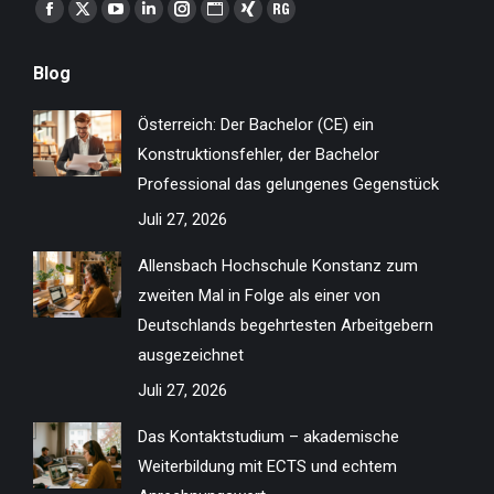
Finden Sie uns auf:
Facebook
X
YouTube
Linkedin
Instagram
Website
XING
ResearchGate
page
page
page
page
page
page
page
page
Blog
opens
opens
opens
opens
opens
opens
opens
opens
in
in
in
in
in
in
in
in
Österreich: Der Bachelor (CE) ein
new
new
new
new
new
new
new
new
Konstruktionsfehler, der Bachelor
window
window
window
window
window
window
window
window
Professional das gelungenes Gegenstück
Juli 27, 2026
Allensbach Hochschule Konstanz zum
zweiten Mal in Folge als einer von
Deutschlands begehrtesten Arbeitgebern
ausgezeichnet
Juli 27, 2026
Das Kontaktstudium – akademische
Weiterbildung mit ECTS und echtem