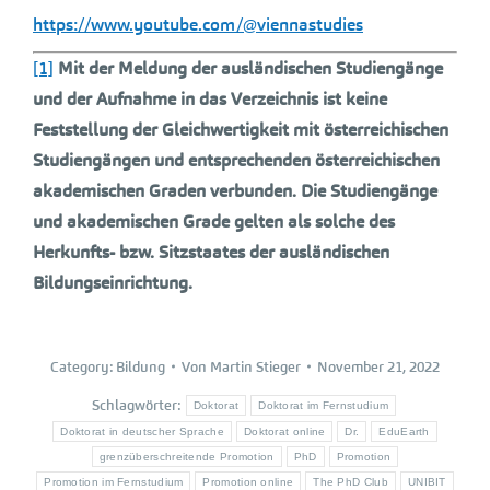
https://www.youtube.com/@viennastudies
[1]
Mit der Meldung der ausländischen Studiengänge
und der Aufnahme in das Verzeichnis ist keine
Feststellung der Gleichwertigkeit mit österreichischen
Studiengängen und entsprechenden österreichischen
akademischen Graden verbunden. Die Studiengänge
und akademischen Grade gelten als solche des
Herkunfts- bzw. Sitzstaates der ausländischen
Bildungseinrichtung.
Category:
Bildung
Von
Martin Stieger
November 21, 2022
Schlagwörter:
Doktorat
Doktorat im Fernstudium
Doktorat in deutscher Sprache
Doktorat online
Dr.
EduEarth
grenzüberschreitende Promotion
PhD
Promotion
Promotion im Fernstudium
Promotion online
The PhD Club
UNIBIT