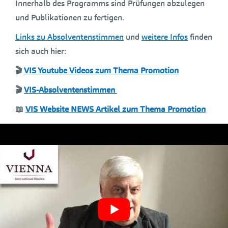
Innerhalb des Programms sind Prüfungen abzulegen
und Publikationen zu fertigen.
Links zu Absolventenstimmen
und
weitere Infos
finden
sich auch hier:
🎬
VIS Youtube Videos zum Thema Promotion
🎬
VIS-Absolventenstimmen
📖
VIS Website NEWS Artikel zum Thema Promotion
Warum promovieren? Fünf gute Gründe sprechen
dafür
Erfolgreiches Promotionsprogramm – Wir feiern den
40. Absolventen
Dr. Vindigni – Mit VIS und Eduearth zur Promotion
👓
Martin Stieger BLOG