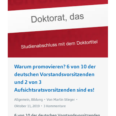
Warum promovieren? 6 von 10 der
deutschen Vorstandsvorsitzenden
und 2 von 3
Aufsichtsratsvorsitzenden sind es!
Allgemein
,
Bildung
Von
Martin Stieger
Oktober 11, 2019
3 Kommentare
6 von 10 der deutschen Vorstandsvorsitzenden,