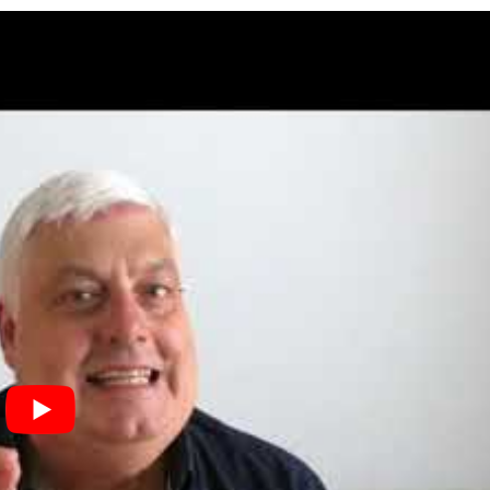
schland und Österreich
 Hochschulwesen. Kernziel der 1999 von 29 europäischen Staa
 von zehn Jahren einen Europäischen Hochschulraum (EHR) zu
en und Forschenden sowie des wissenschaftlichen Hochschulpers
ichbarer Studienangebote unter Anerkennung der erbrachten
 europäische Länder
und die Europäische Kommission am EHR, 
nlässlich der kriegerischen Auseinandersetzungen in der Ukrai
erbei um ein freiwilliges Übereinkommen der teilnehmenden Lä
schulsysteme entlang der Ziele und Prioritäten des EHR entspre