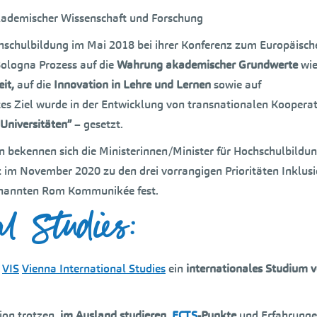
ademischer Wissenschaft und Forschung
chschulbildung im Mai 2018 bei ihrer Konferenz zum Europäisch
Bologna Prozess auf die
Wahrung akademischer Grundwerte
wi
it,
auf die
Innovation in Lehre und Lernen
sowie auf
tes Ziel wurde in der Entwicklung von transnationalen Koopera
Universitäten”
– gesetzt.
 bekennen sich die Ministerinnen/Minister für Hochschulbildu
nz im November 2020 zu den drei vorrangigen Prioritäten Inklusi
genannten Rom Kommunikée fest.
al Studies:
t
VIS
Vienna International Studies
ein
internationales Studium 
ion trotzen,
im Ausland studieren
,
ECTS
-Punkte
und Erfahrung