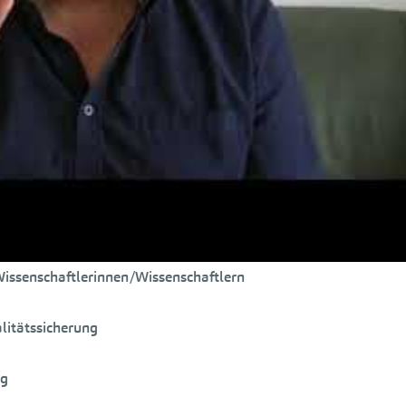
ie österreichischen – Hochschulen dadurch ihre Wettbewerbsfähi
apest und Wien wurde der
Europäische Hochschulraum ausgeru
nisterinnen-Konferenzen/Minister-Konferenzen vereinbarten
ben weiter voranzubringen.
ums – Bologna-Prozesses sind u.a.:
chlüsse
hD)
CTS
Wissenschaftlerinnen/Wissenschaftlern
litätssicherung
ng