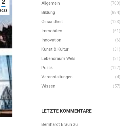
2
Allgemein
(703)
2023
Bildung
(884)
Gesundheit
(123)
Immobilien
(61)
Innovation
(6)
Kunst & Kultur
(31)
Lebensraum Wels
(31)
Politik
(127)
Veranstaltungen
(4)
Wissen
(57)
LETZTE KOMMENTARE
Bernhardt Braun
zu