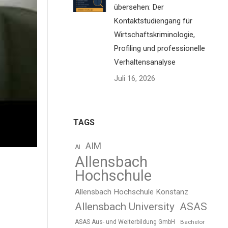
übersehen: Der
gkeit
Kontaktstudiengang für
Wirtschaftskriminologie,
fen
.
Profiling und professionelle
Verhaltensanalyse
Juli 16, 2026
TAGS
AIM
AI
Allensbach
Hochschule
Allensbach Hochschule Konstanz
Allensbach University
ASAS
ASAS Aus- und Weiterbildung GmbH
Bachelor