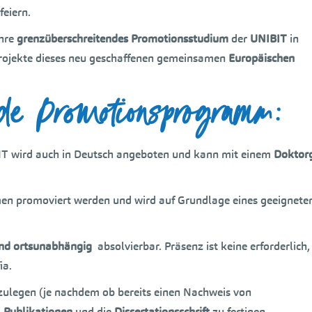
feiern.
hre
grenzüberschreitendes Promotionsstudium
der
UNIBIT
in
n Projekte dieses neu geschaffenen gemeinsamen
Europäischen
de Promotionsprogramm:
T wird auch in Deutsch angeboten und kann mit einem
Doktor
en promoviert werden und wird auf Grundlage eines geeignet
und ortsunabhängig
absolvierbar. Präsenz ist keine erforderlich,
ia.
ulegen (je nachdem ob bereits einen Nachweis von
i
Publikationen
und die
Dissertationsschrift
zu fertigen.