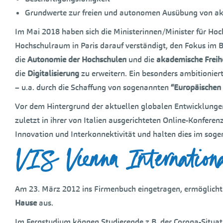
Grundwerte zur freien und autonomen Ausübung von ak
Im Mai 2018 haben sich die Ministerinnen/Minister für Ho
Hochschulraum in Paris darauf verständigt, den Fokus im 
die
Autonomie der Hochschulen
und die
akademische Freihe
die
Digitalisierung
zu erweitern. Ein besonders ambitionier
– u.a. durch die Schaffung von sogenannten
“Europäischen 
Vor dem Hintergrund der aktuellen globalen Entwicklungen
zuletzt in ihrer von Italien ausgerichteten Online-Konfere
Innovation und Interkonnektivität und halten dies im so
VIS Vienna Internation
Am 23. März 2012 ins Firmenbuch eingetragen, ermöglich
Hause
aus.
Im Fernstudium können Studierende z.B. der Corona-Situat