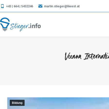
+43 | 664 | 5432246
martin.stieger@liwest.at
Vienna Internat
Bildung