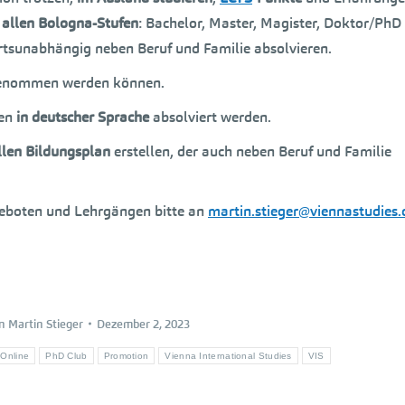
 allen Bologna-Stufen
: Bachelor, Master, Magister, Doktor/PhD
rtsunabhängig neben Beruf und Familie absolvieren.
enommen werden können.
nen
in deutscher Sprache
absolviert werden.
llen Bildungsplan
erstellen, der auch neben Beruf und Familie
geboten und Lehrgängen bitte an
martin.stieger@viennastudies
on
Martin Stieger
Dezember 2, 2023
Online
PhD Club
Promotion
Vienna International Studies
VIS