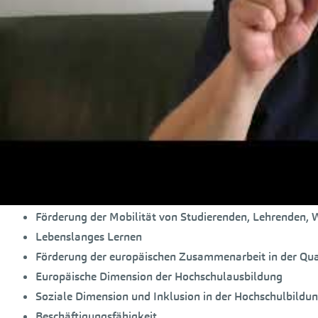
Gleichzeitig steigern die europäischen – und somit auch d
im globalen Kontext.
Im Rahmen der 10-Jahres-Jubiläumskonferenz
2010
in Bud
Nunmehr gilt es, die in den regelmäßig stattfindenden Mi
Maßnahmen zur vollständigen Umsetzung der Reformvorha
Die wesentlichen Eckpunkte des Europäischen Hochschulra
ein System leicht verständlicher und vergleichbarer Abs
dreistufiges Studiensystem (Bachelor, Master, Doktor/P
European Credit Transfer und Accumulation System –
E
Förderung der Mobilität von Studierenden, Lehrenden, 
Lebenslanges Lernen
Förderung der europäischen Zusammenarbeit in der Qua
Europäische Dimension der Hochschulausbildung
Soziale Dimension und Inklusion in der Hochschulbildu
Beschäftigungsfähigkeit