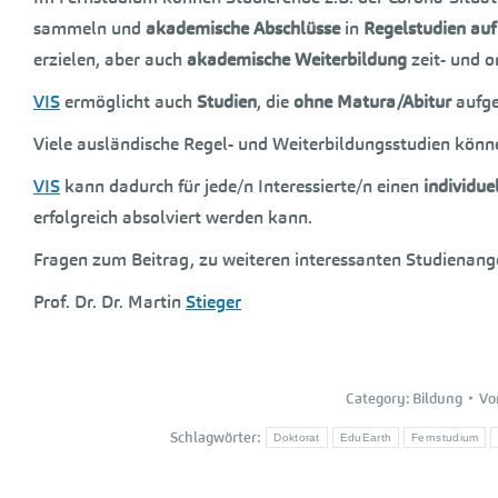
sammeln und
akademische Abschlüsse
in
Regelstudien
auf
erzielen, aber auch
akademische Weiterbildung
zeit- und o
VIS
ermöglicht auch
Studien
, die
ohne Matura/Abitur
aufg
Viele ausländische Regel- und Weiterbildungsstudien kön
VIS
kann dadurch für jede/n Interessierte/n einen
individue
erfolgreich absolviert werden kann.
Fragen zum Beitrag, zu weiteren interessanten Studienan
Prof. Dr. Dr. Martin
Stieger
Category:
Bildung
V
Schlagwörter:
Doktorat
EduEarth
Fernstudium