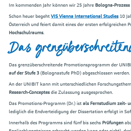
Im kommenden Jahr können wir 25 Jahre
Bologna-Prozess
Schon heuer begeht
VIS Vienna International Studies
10 Ja
Österreich und feiert damit eines der ersten erfolgreiche
Hochschulraums
.
Das grenzüberschreiten
Das grenzüberschreitende Promotionsprogramm der UNIBI
auf der Stufe 3
(Bolognastufe PhD) abgeschlossen werden.
An der UNIBIT kann mit unterschiedlichen Forschungsthem
Research-Conceptes
die Zulassung ausgesprochen.
Das Promotions-Programm (Dr.) ist
als Fernstudium zeit- 
lediglich die Endverteidigung der Dissertation erfolgt in Sof
Innerhalb des Programms sind fünf bis sechs
Prüfungen
abz
Englischkenntnissen erbracht werden kann oder nicht), dre