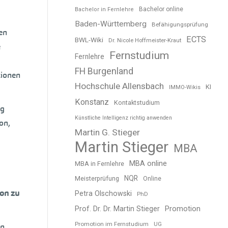
Bachelor online
Bachelor in Fernlehre
Baden-Württemberg
Befähigungsprüfung
en
ECTS
BWL-Wiki
Dr. Nicole Hoffmeister-Kraut
e
Fernstudium
Fernlehre
FH Burgenland
tionen
Hochschule Allensbach
KI
IMMO-Wikis
Konstanz
Kontaktstudium
ng
Künstliche Intelligenz richtig anwenden
on,
Martin G. Stieger
Martin Stieger
MBA
MBA online
MBA in Fernlehre
NQR
Meisterprüfung
Online
von zu
Petra Olschowski
PhD
Prof. Dr. Dr. Martin Stieger
Promotion
Promotion im Fernstudium
UG
en