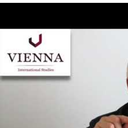
Führbarkeit eines bulgarischen Doktorgrades (Dr.) in Deut
European cross border distant PhD in English or German
Der Bologna-Prozess:
Der Bologna
-Prozess
ist ein
Reformprozess
im europäischen
unterzeichneten Bologna-Erklärung war damals, innerhalb
schaffen, in dem die Mobilität von Studierenden, Lehrend
im Rahmen qualitätsgesicherter, transparenter und vergle
Studienleistung möglich ist. Mittlerweile beteiligen sich
49
im April 2022 die Vertretungen von Russland und Belarus a
suspendiert wurden.
Bei der Bologna Erklärung und dem EHR handelt es sich hi
in dem sie sich dazu bereit erklären, ihre nationalen Hoch
zu reformieren.