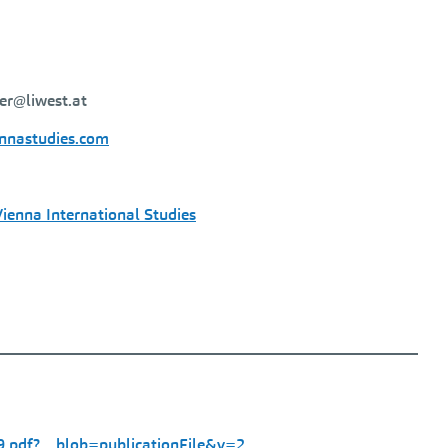
ger@liwest.at
ennastudies.com
Vienna International Studies
9.pdf?__blob=publicationFile&v=2