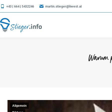
+43 | 664 | 5432246
martin.stieger@liwest.at
Warum p
Allgemein