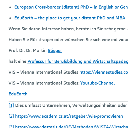
European Cross-border (distant) PhD – in English or Ge
EduEarth – the place to get your distant PhD and MBA
Wenn Sie daran Interesse haben, berate ich Sie sehr gerne 
Haben Sie Rückfragen oder wünschen Sie sich eine individu
Prof. Dr. Dr. Martin
Stieger
hält eine
Professur für Berufsbildung und Wirtschaftspäda
VIS – Vienna International Studies
https://viennastudies.c
VIS – Vienna International Studies:
Youtube-Channel
EduEarth
[1]
Dies umfasst Unternehmen, Verwaltungseinheiten oder
[2]
https://www.academics.at/ratgeber/wie-promovieren
[3]
https://www.destatis.de/DE/Methoden/WISTA-Wirtschaf