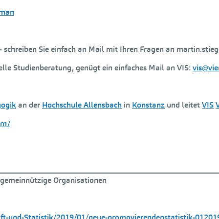
rman
– schreiben Sie einfach an Mail mit Ihren Fragen an martin.stie
elle Studienberatung, genügt ein einfaches Mail an VIS:
vis@vi
gogik
an der
Hochschule Allensbach
in
Konstanz
und leitet
VIS
om/
 gemeinnützige Organisationen
t-und-Statistik/2019/01/neue-promovierendenstatistik-01201