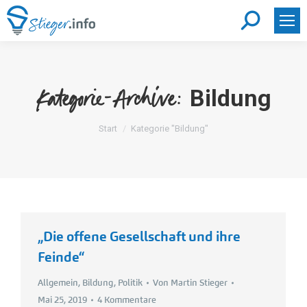
Search:
Bildung
Kategorie-Archive:
Sie befinden sich hier:
Start
Kategorie "Bildung"
„Die offene Gesellschaft und ihre
Feinde“
Allgemein
,
Bildung
,
Politik
Von
Martin Stieger
Mai 25, 2019
4 Kommentare