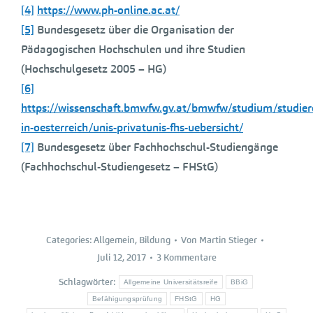
[4]
https://www.ph-online.ac.at/
[5]
Bundesgesetz über die Organisation der
Pädagogischen Hochschulen und ihre Studien
(Hochschulgesetz 2005 – HG)
[6]
https://wissenschaft.bmwfw.gv.at/bmwfw/studium/studier
in-oesterreich/unis-privatunis-fhs-uebersicht/
[7]
Bundesgesetz über Fachhochschul-Studiengänge
(Fachhochschul-Studiengesetz – FHStG)
Categories:
Allgemein
,
Bildung
Von
Martin Stieger
Juli 12, 2017
3 Kommentare
Schlagwörter:
Allgemeine Universitätsreife
BBiG
Befähigungsprüfung
FHStG
HG