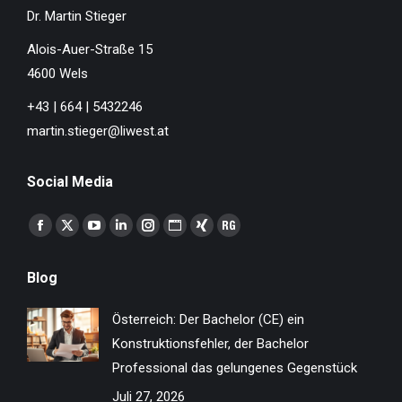
Dr. Martin Stieger
Alois-Auer-Straße 15
4600 Wels
+43 | 664 | 5432246
martin.stieger@liwest.at
Social Media
Finden Sie uns auf:
Facebook
X
YouTube
Linkedin
Instagram
Website
XING
ResearchGate
page
page
page
page
page
page
page
page
Blog
opens
opens
opens
opens
opens
opens
opens
opens
in
in
in
in
in
in
in
in
Österreich: Der Bachelor (CE) ein
new
new
new
new
new
new
new
new
Konstruktionsfehler, der Bachelor
window
window
window
window
window
window
window
window
Professional das gelungenes Gegenstück
Juli 27, 2026