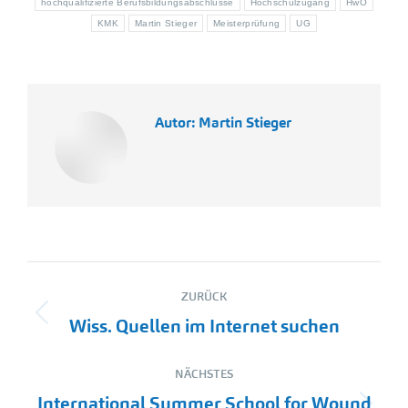
hochqualifizierte Berufsbildungsabschlüsse
Hochschulzugang
HwO
KMK
Martin Stieger
Meisterprüfung
UG
Autor:
Martin Stieger
Kommentarnavigation
ZURÜCK
Vorheriger
Wiss. Quellen im Internet suchen
Beitrag:
NÄCHSTES
International Summer School for Wound