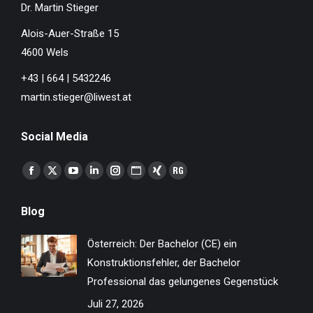
Dr. Martin Stieger
Alois-Auer-Straße 15
4600 Wels
+43 | 664 | 5432246
martin.stieger@liwest.at
Social Media
Finden Sie uns auf:
Facebook
X
YouTube
Linkedin
Instagram
Website
XING
ResearchGate
page
page
page
page
page
page
page
page
Blog
opens
opens
opens
opens
opens
opens
opens
opens
in
in
in
in
in
in
in
in
Österreich: Der Bachelor (CE) ein
new
new
new
new
new
new
new
new
Konstruktionsfehler, der Bachelor
window
window
window
window
window
window
window
window
Professional das gelungenes Gegenstück
Juli 27, 2026