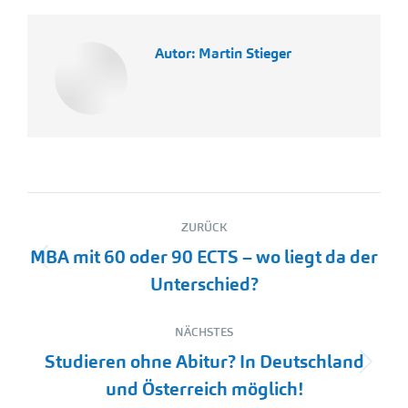
Autor:
Martin Stieger
Kommentarnavigation
ZURÜCK
MBA mit 60 oder 90 ECTS – wo liegt da der
Vorheriger
Unterschied?
Beitrag:
NÄCHSTES
Studieren ohne Abitur? In Deutschland
Nächster
und Österreich möglich!
Beitrag: