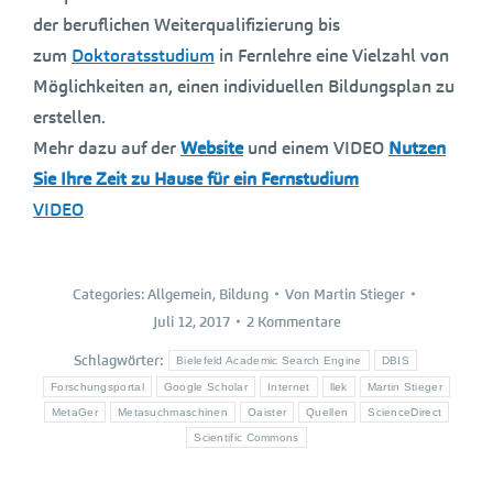
der beruflichen Weiterqualifizierung bis
zum
Doktoratsstudium
in Fernlehre eine Vielzahl von
Möglichkeiten an, einen individuellen Bildungsplan zu
erstellen.
Mehr dazu auf der
Website
und einem VIDEO
Nutzen
Sie Ihre Zeit zu Hause für ein Fernstudium
VIDEO
Categories:
Allgemein
,
Bildung
Von
Martin Stieger
Juli 12, 2017
2 Kommentare
Schlagwörter:
Bielefeld Academic Search Engine
DBIS
Forschungsportal
Google Scholar
Internet
llek
Martin Stieger
MetaGer
Metasuchmaschinen
Oaister
Quellen
ScienceDirect
Scientific Commons