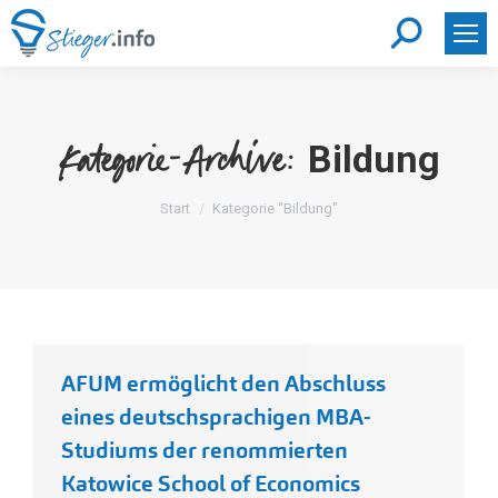
Search:
Bildung
Kategorie-Archive:
Sie befinden sich hier:
Start
Kategorie "Bildung"
AFUM ermöglicht den Abschluss
eines deutschsprachigen MBA-
Studiums der renommierten
Katowice School of Economics