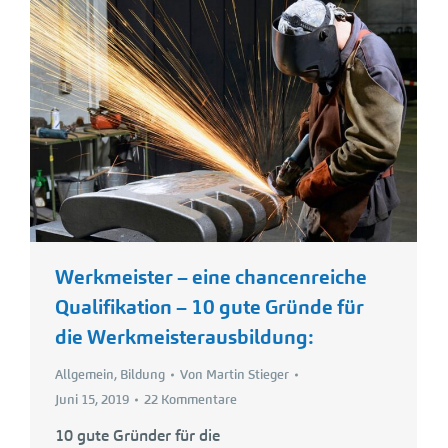
Werkmeister – eine chancenreiche
Qualifikation – 10 gute Gründe für
die Werkmeisterausbildung:
Allgemein
,
Bildung
Von
Martin Stieger
Juni 15, 2019
22 Kommentare
10 gute Gründer für die