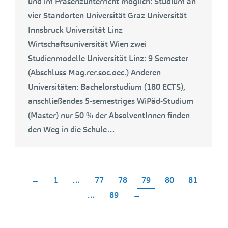
und im Präsenzunterricht möglich: Studium an
vier Standorten Universität Graz Universität
Innsbruck Universität Linz
Wirtschaftsuniversität Wien zwei
Studienmodelle Universität Linz: 9 Semester
(Abschluss Mag.rer.soc.oec.) Anderen
Universitäten: Bachelorstudium (180 ECTS),
anschließendes 5-semestriges WiPäd-Studium
(Master) nur 50 % der AbsolventInnen finden
den Weg in die Schule…
←
1
…
77
78
79
80
81
…
89
→