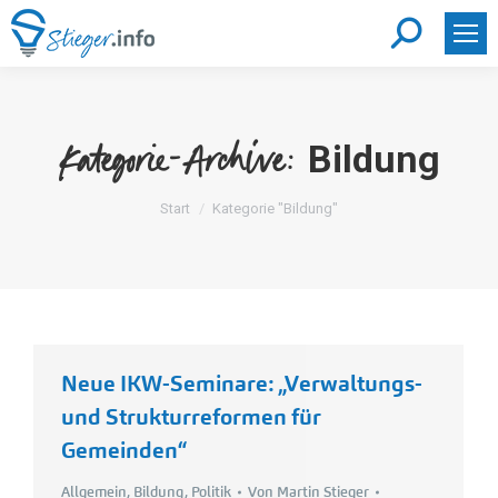
Search:
Bildung
Kategorie-Archive:
Sie befinden sich hier:
Start
Kategorie "Bildung"
Neue IKW-Seminare: „Verwaltungs-
und Strukturreformen für
Gemeinden“
Allgemein
,
Bildung
,
Politik
Von
Martin Stieger