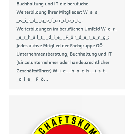
Buchhaltung und IT die berufliche
Weiterbildung ihrer Mitglieder: W_a_s_
_w_i_r_d_ _g_e_f_ö r_d_e_r_t_:
Weiterbildungen im beruflichen Umfeld W_e_r_
_e_r_h_ä l_t_ _d_i_e_ _F_ö r_d_e_r_u_n_g_:
Jedes aktive Mitglied der Fachgruppe OÖ
Unternehmensberatung, Buchhaltung und IT
(Einzelunternehmer oder handelsrechtlicher
Geschäftsführer) W_i_e_ _h_o_c_h_ _i_s_t_
_d_i_e_ _F_ö…