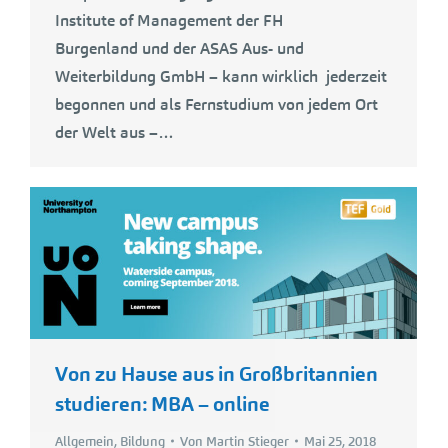
Institute of Management der FH
Burgenland und der ASAS Aus- und
Weiterbildung GmbH – kann wirklich jederzeit
begonnen und als Fernstudium von jedem Ort
der Welt aus –…
Von zu Hause aus in Großbritannien
studieren: MBA – online
Allgemein
,
Bildung
Von
Martin Stieger
Mai 25, 2018