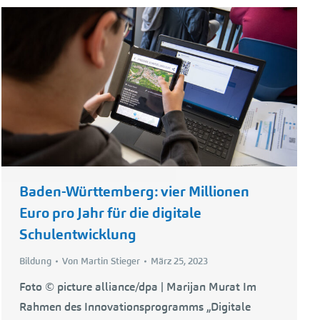
Baden-Württemberg: vier Millionen
Euro pro Jahr für die digitale
Schulentwicklung
Bildung
Von
Martin Stieger
März 25, 2023
Foto © picture alliance/dpa | Marijan Murat Im
Rahmen des Innovationsprogramms „Digitale