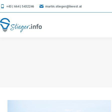
+43 | 664 | 5432246
martin.stieger@liwest.at