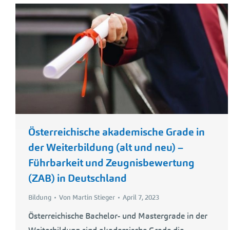
Österreichische akademische Grade in
der Weiterbildung (alt und neu) –
Führbarkeit und Zeugnisbewertung
(ZAB) in Deutschland
Bildung
Von
Martin Stieger
April 7, 2023
Österreichische Bachelor- und Mastergrade in der