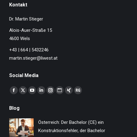
Kontakt
Dr. Martin Stieger
Alois-Auer-Straße 15
4600 Wels
+43 | 664 | 5432246
martin.stieger@liwest.at
Social Media
Finden Sie uns auf:
Facebook
X
YouTube
Linkedin
Instagram
Website
XING
ResearchGate
page
page
page
page
page
page
page
page
Blog
opens
opens
opens
opens
opens
opens
opens
opens
in
in
in
in
in
in
in
in
Österreich: Der Bachelor (CE) ein
new
new
new
new
new
new
new
new
Konstruktionsfehler, der Bachelor
window
window
window
window
window
window
window
window