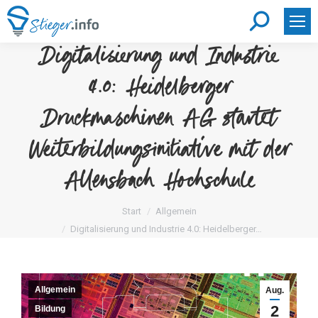
Search:
Digitalisierung und Industrie
4.0: Heidelberger
Druckmaschinen AG startet
Weiterbildungsinitiative mit der
Allensbach Hochschule
Sie befinden sich hier:
Start
Allgemein
Digitalisierung und Industrie 4.0: Heidelberger…
Allgemein
Aug.
2
Bildung