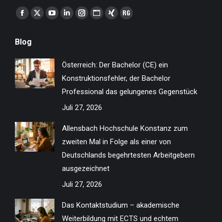
Finden Sie uns auf:
Facebook
X
YouTube
Linkedin
Instagram
Website
XING
ResearchGate
page
page
page
page
page
page
page
page
Blog
opens
opens
opens
opens
opens
opens
opens
opens
in
in
in
in
in
in
in
in
Österreich: Der Bachelor (CE) ein
new
new
new
new
new
new
new
new
Konstruktionsfehler, der Bachelor
window
window
window
window
window
window
window
window
Professional das gelungenes Gegenstück
Juli 27, 2026
Allensbach Hochschule Konstanz zum
zweiten Mal in Folge als einer von
Deutschlands begehrtesten Arbeitgebern
ausgezeichnet
Juli 27, 2026
Das Kontaktstudium – akademische
Weiterbildung mit ECTS und echtem