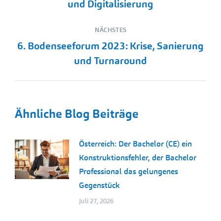
Beitrag:
und Digitalisierung
NÄCHSTES
6. Bodenseeforum 2023: Krise, Sanierung
Nächster
und Turnaround
Beitrag:
Ähnliche Blog Beiträge
Österreich: Der Bachelor (CE) ein
Konstruktionsfehler, der Bachelor
Professional das gelungenes
Gegenstück
Juli 27, 2026