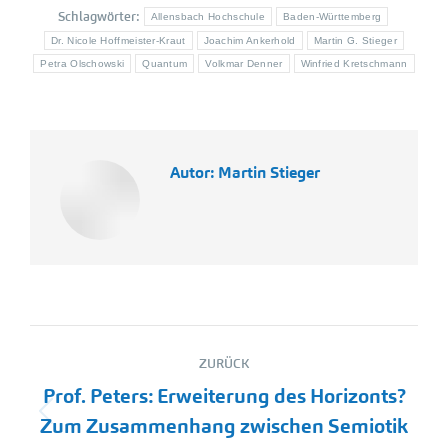
Schlagwörter:
Allensbach Hochschule
Baden-Württemberg
Dr. Nicole Hoffmeister-Kraut
Joachim Ankerhold
Martin G. Stieger
Petra Olschowski
Quantum
Volkmar Denner
Winfried Kretschmann
Autor:
Martin Stieger
Kommentarnavigation
ZURÜCK
Prof. Peters: Erweiterung des Horizonts?
Vorheriger
Zum Zusammenhang zwischen Semiotik