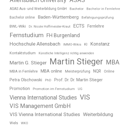
Allensbach University
ASAS
ASAS Aus- und Weiterbildung GmbH
Bachelor
Bachelor in Fernlehre
Baden-Württemberg
Bachelor online
Befähigungsprüfung
ECTS
BWL-Wiki
Fernlehre
Dr. Nicole Hoffmeister-Kraut
Fernstudium
FH Burgenland
Hochschule Allensbach
Konstanz
KI
IMMO-Wikis
Kontaktstudium
Künstliche Intelligenz richtig anwenden
Martin Stieger
MBA
Martin G. Stieger
MBA online
NQR
MBA in Fernlehre
Meisterprüfung
Online
Petra Olschowski
Prof. Dr. Dr. Martin Stieger
PhD
Promotion
Promotion im Fernstudium
UG
VIS
Vienna International Studies
VIS Management GmbH
VIS Vienna International Studies
Weiterbildung
Wels
WKO