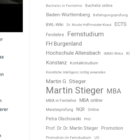
h
Bachelor online
Bachelor in Fernlehre
er
Baden-Württemberg
Befähigungsprüfung
ECTS
BWL-Wiki
Dr. Nicole Hoffmeister-Kraut
lich
Fernstudium
Fernlehre
er
FH Burgenland
Hochschule Allensbach
KI
IMMO-Wikis
ss
Konstanz
Kontaktstudium
Künstliche Intelligenz richtig anwenden
en
Martin G. Stieger
Martin Stieger
MBA
h
MBA online
MBA in Fernlehre
erer
NQR
Meisterprüfung
Online
Petra Olschowski
PhD
Prof. Dr. Dr. Martin Stieger
Promotion
h
Promotion im Fernstudium
UG