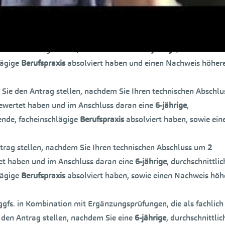
den Antrag stellen, nachdem Sie eine
6-jährige
, durchschnittlic
lägige
Berufspraxis
absolviert haben und einen Nachweis höher
ie den Antrag stellen, nachdem Sie eine
6-jährige
, durchschnitt
lägige
Berufspraxis
absolviert haben und einen Nachweis höher
Sie den Antrag stellen, nachdem Sie Ihren technischen Abschlu
ewertet haben und im Anschluss daran eine
6-jährige
,
nde, facheinschlägige
Berufspraxis
absolviert haben, sowie ein
trag stellen, nachdem Sie Ihren technischen Abschluss um
2
et haben und im Anschluss daran eine
6-jährige
, durchschnittlic
lägige
Berufspraxis
absolviert haben, sowie einen Nachweis höh
gfs. in Kombination mit Ergänzungsprüfungen, die als fachlich
 den Antrag stellen, nachdem Sie eine
6-jährige
, durchschnittlic