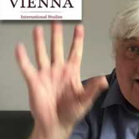
Voraussetzungen im Detail
Mit einer
HTL-Reife- und Diplomprüfung
können Sie den 
mindestens
20 Wochenstunden
umfassende, facheinsch
Mit einem
technischen Studium
können Sie den Antrag s
Wochenstunden
umfassende, facheinschlägige
Berufspr
Mit einem
5-jährigen ausländischen Schulabschluss
, de
nachdem Sie eine
3-jährige
, durchschnittlich mindesten
facheinschlägige
Berufspraxis
absolviert haben. Unter
w
Bildungsabschluss einem HTL-Abschluss entspricht.
Anm: Sollte Ihr ausländischer Schulabschluss unter
www
bewertet werden, jedoch weniger als 5 Schuljahre umfass
Ingenieur-Zertifizierung erforderlich.
Mit dem Abschluss bestimmter technischer
Meister- un
eine
6-jährige
, durchschnittlich mindestens
20 Wochens
und einen Nachweis höherer Allgemeinbildung* erbring