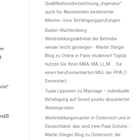
Qualifikationsbezeichnung „Ingenieur“
auch für Absolventen bestimmter
Meister- bzw. Befähigungsprüfungen
Baden-Württemberg:
Weiterbildungsaktivität der Betriebe
wieder leicht gestiegen - Martin Stieger
en
Blog
zu
Online in Paris studieren! TopUp:
d
nutzen Sie Ihren MBA, MA, LL.M. … für
einen berufsorientierten MSc der PPA (1
Semester)
rin“
Tuula Lipponen
zu
Massage – individuelle
Befähigung auf Grund positiv absolvierter
Arbeitsproben
emäß
Weiterbildungsmaster in Österreich und in
Deutschland: das sind zwei Paar Schuhe -
Martin Stieger Blog
zu
Österreich: die