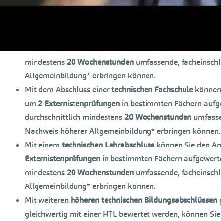
Mit dem Abschluss einer
Werkmeisterschule
können Sie 
mindestens
20 Wochenstunden
umfassende, facheinsch
Allgemeinbildung* erbringen können.
Mit dem Abschluss einer
Bauhandwerkerschule
können S
mindestens
20 Wochenstunden
umfassende, facheinsch
Allgemeinbildung* erbringen können.
Mit dem Abschluss einer
technischen Fachschule
können 
um
2 Externistenprüfungen
in bestimmten Fächern aufg
durchschnittlich mindestens
20 Wochenstunden
umfasse
Nachweis höherer Allgemeinbildung* erbringen können.
Mit einem
technischen Lehrabschluss
können Sie den An
Externistenprüfungen
in bestimmten Fächern aufgewert
mindestens
20 Wochenstunden
umfassende, facheinsch
Allgemeinbildung* erbringen können.
Mit weiteren
höheren technischen Bildungsabschlüssen
g
gleichwertig mit einer HTL bewertet werden, können Sie