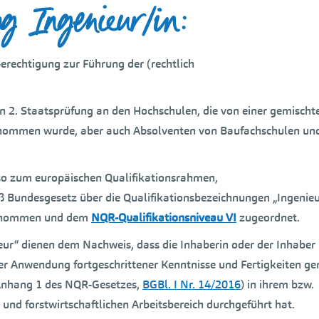
ng Ingenieur/in:
erechtigung zur Führung der (rechtlich
 2. Staatsprüfung an den Hochschulen, die von einer gemischt
enommen wurde, aber auch Absolventen von Baufachschulen un
lso zum europäischen Qualifikationsrahmen,
 Bundesgesetz über die Qualifikationsbezeichnungen „Ingenieu
enommen und dem
NQR-Qualifikationsniveau VI
zugeordnet.
eur“ dienen dem Nachweis, dass die Inhaberin oder der Inhaber
ter Anwendung fortgeschrittener Kenntnisse und Fertigkeiten g
(Anhang 1 des NQR-Gesetzes,
BGBl. I Nr. 14/2016
) in ihrem bzw.
und forstwirtschaftlichen Arbeitsbereich durchgeführt hat.