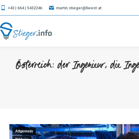
+43 | 664 | 5432246
martin.stieger@liwest.at
Österreich: der Ingenieur, die I
Allgemein