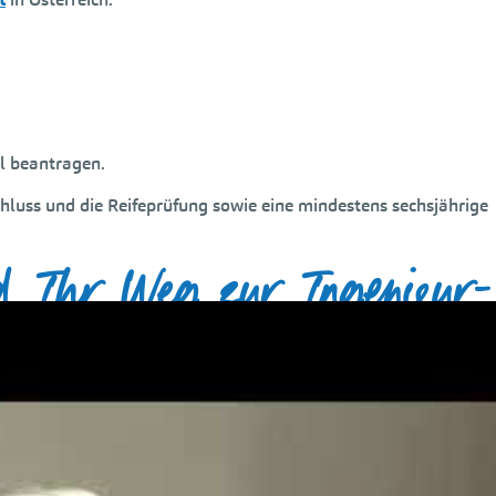
l beantragen.
hluss und die Reifeprüfung sowie eine mindestens sechsjährige
d Ihr Weg zur Ingenieur-
en, müssen Sie bestimmte Voraussetzungen hinsichtlich Ausbild
ngen zur Ingenieur-Zertifizierung vor der Antragstellung. Sollte
 Ihrem Weg zum Ing.!