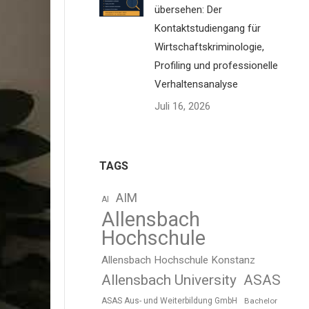
übersehen: Der
Kontaktstudiengang für
Wirtschaftskriminologie,
Profiling und professionelle
Verhaltensanalyse
s
20
Juli 16, 2026
ellen,
her
TAGS
AIM
AI
Allensbach
r
Hochschule
 Sie
Allensbach Hochschule Konstanz
Allensbach University
ASAS
aben
ASAS Aus- und Weiterbildung GmbH
Bachelor