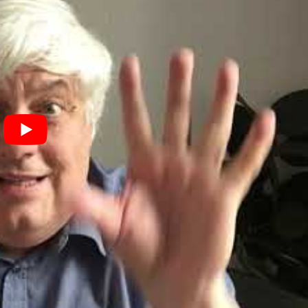
Antrag stellen, nachdem Sie eine
3-jährige
, durchschnittlich
lägige
Berufspraxis
absolviert haben.
tellen, nachdem Sie eine
3-jährige
, durchschnittlich mindesten
axis
absolviert haben.
r einem HTL-Abschluss gleichwertig ist, können Sie den Antrag st
s
20 Wochenstunden
umfassende,
ww.asbb.at
können Sie kostenlos überprüfen, ob Ihr ausländisc
.asbb.at
als inhaltlich vergleichbar mit dem Schultyp der HTL
en, sind ggfs. Externistenprüfungen für die Anrechenbarkeit zu
d Befähigungsprüfungen
können Sie den Antrag stellen, nachdem
tunden
umfassende, facheinschlägige
Berufspraxis
absolviert h
en können.