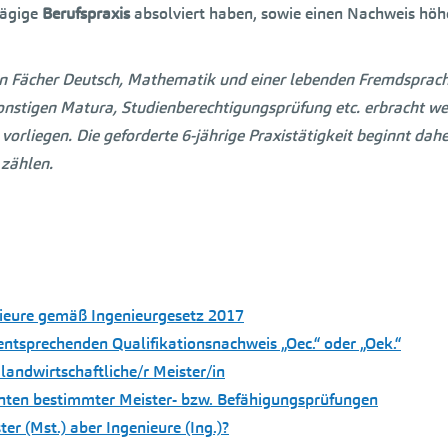
lägige
Berufspraxis
absolviert haben, sowie einen Nachweis höh
n Fächer Deutsch, Mathematik und einer lebenden Fremdsprac
sonstigen Matura, Studienberechtigungsprüfung etc. erbracht we
orliegen. Die geforderte 6-jährige Praxistätigkeit beginnt dahe
 zählen.
nieure gemäß Ingenieurgesetz 2017
 entsprechenden Qualifikationsnachweis „Oec.“ oder „Oek.“
 landwirtschaftliche/r Meister/in
enten bestimmter Meister- bzw. Befähigungsprüfungen
er (Mst.) aber Ingenieure (Ing.)?