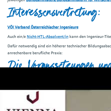
Interessensvertretung:
VÖI Verband Österreichischer Ingenieure
Auch ein/e
Nicht-HTL-Absolvent/in
kann den Ingenieur-Tite
Dafür notwendig sind ein höherer technischer Bildungsabsc
anrechenbare berufliche Praxis:
Die Voraussetzungen un
Zertifizierung
Um das Zertifizierungsverfahren erfolgreich zu durchlauf
und Berufspraxis erfüllen. Bitte prüfen Sie die Voraussetzu
noch Fragen haben – gerne beraten wir Sie persönlich auf