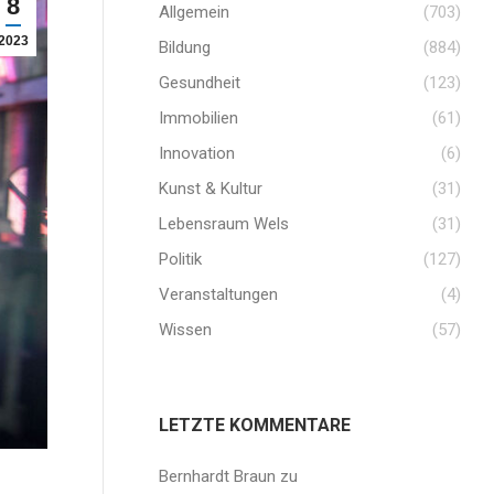
8
Allgemein
(703)
2023
Bildung
(884)
Gesundheit
(123)
Immobilien
(61)
Innovation
(6)
Kunst & Kultur
(31)
Lebensraum Wels
(31)
Politik
(127)
Veranstaltungen
(4)
Wissen
(57)
LETZTE KOMMENTARE
Bernhardt Braun
zu