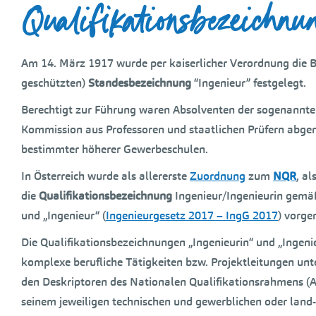
Qualifikationsbezeichnu
Am 14. März 1917 wurde per kaiserlicher Verordnung die B
geschützten)
Standesbezeichnung
“Ingenieur” festgelegt.
Berechtigt zur Führung waren Absolventen der sogenannten
Kommission aus Professoren und staatlichen Prüfern abg
bestimmter höherer Gewerbeschulen.
In Österreich wurde als allererste
Zuordnung
zum
NQR
, a
die
Qualifikationsbezeichnung
Ingenieur/Ingenieurin gemäß
und „Ingenieur“ (
Ingenieurgesetz 2017 – IngG 2017
) vorg
Die Qualifikationsbezeichnungen „Ingenieurin“ und „Ingeni
komplexe berufliche Tätigkeiten bzw. Projektleitungen un
den Deskriptoren des Nationalen Qualifikationsrahmens 
seinem jeweiligen technischen und gewerblichen oder land- 