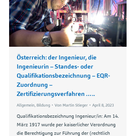
Österreich: der Ingenieur, die
Ingenieurin – Standes- oder
Qualifikationsbezeichnung – EQR-
Zuordnung –
Zertifizierungsverfahren …..
Allgemein
,
Bildung
Von
Martin Stieger
April 8, 2023
Qualifikationsbezeichnung Ingenieur/in: Am 14.
März 1917 wurde per kaiserlicher Verordnung
die Berechtigung zur Führung der (rechtlich