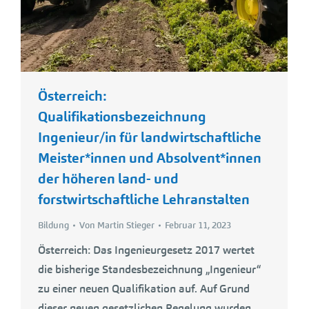
Österreich:
Qualifikationsbezeichnung
Ingenieur/in für landwirtschaftliche
Meister*innen und Absolvent*innen
der höheren land- und
forstwirtschaftliche Lehranstalten
Bildung
Von
Martin Stieger
Februar 11, 2023
Österreich: Das Ingenieurgesetz 2017 wertet
die bisherige Standesbezeichnung „Ingenieur“
zu einer neuen Qualifikation auf. Auf Grund
dieser neuen gesetzlichen Regelung wurden