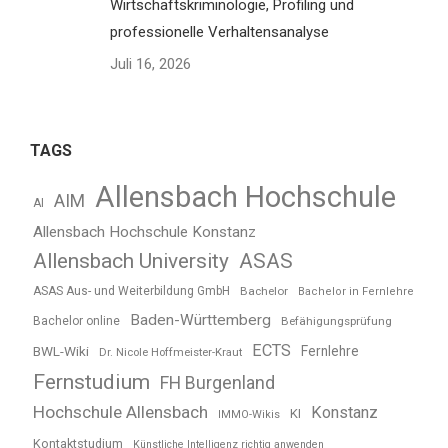
Wirtschaftskriminologie, Profiling und
professionelle Verhaltensanalyse
Juli 16, 2026
TAGS
Allensbach Hochschule
AIM
AI
Allensbach Hochschule Konstanz
Allensbach University
ASAS
ASAS Aus- und Weiterbildung GmbH
Bachelor
Bachelor in Fernlehre
Baden-Württemberg
Bachelor online
Befähigungsprüfung
ECTS
BWL-Wiki
Fernlehre
Dr. Nicole Hoffmeister-Kraut
Fernstudium
FH Burgenland
Hochschule Allensbach
Konstanz
KI
IMMO-Wikis
Kontaktstudium
Künstliche Intelligenz richtig anwenden