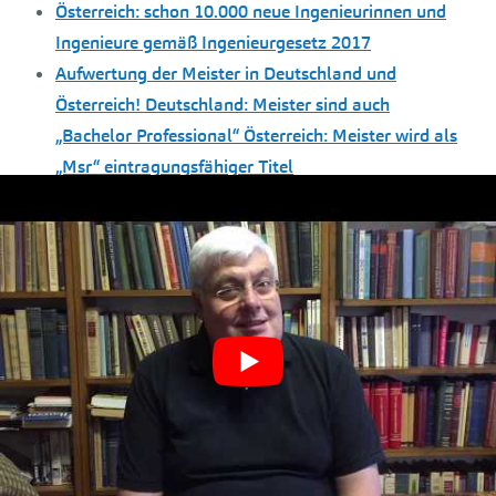
Österreich: schon 10.000 neue Ingenieurinnen und
Ingenieure gemäß Ingenieurgesetz 2017
Aufwertung der Meister in Deutschland und
Österreich! Deutschland: Meister sind auch
„Bachelor Professional“ Österreich: Meister wird als
„Msr“ eintragungsfähiger Titel
Die HTL führt zum Titel „Ing.“, die HAK aber nicht
zum Titel „Oec.“ – warum eigentlich nicht?
Die Meisterprüfung ist dem Bachelorabschluss
gleichwertig, erlaubt die Zulassung zu Studien und
zur Führung des Gütesiegels „Meisterbetrieb“
EQR – Europäischer Qualifikationsrahmen
EQR, DQR, NQR, me, Ing., Msr., Bachelor
Professional, PhD …….?
Gütesiegel „staatlich geprüft“ für
reglementierte Gewerbe