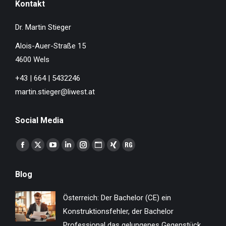
Kontakt
Dr. Martin Stieger
Alois-Auer-Straße 15
4600 Wels
+43 | 664 | 5432246
martin.stieger@liwest.at
Social Media
Finden Sie uns auf:
Facebook
X
YouTube
Linkedin
Instagram
Website
XING
ResearchGate
page
page
page
page
page
page
page
page
Blog
opens
opens
opens
opens
opens
opens
opens
opens
in
in
in
in
in
in
in
in
Österreich: Der Bachelor (CE) ein
new
new
new
new
new
new
new
new
Konstruktionsfehler, der Bachelor
window
window
window
window
window
window
window
window
Professional das gelungenes Gegenstück