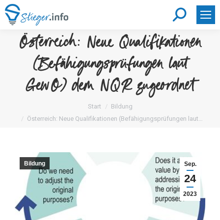
Search:
Österreich: Neue Qualifikationen
(Befähigungsprüfungen laut
GewO) dem NQR zugeordnet
Sie befinden sich hier:
Start
Bildung
Österreich: Neue Qualifikationen (Befähigungsprüfungen laut…
Bildung
Sep.
24
2023