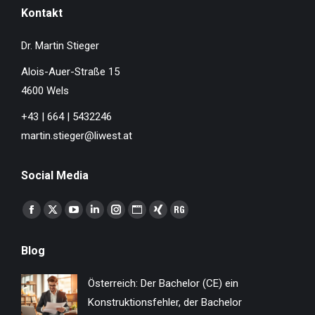
Kontakt
Dr. Martin Stieger
Alois-Auer-Straße 15
4600 Wels
+43 | 664 | 5432246
martin.stieger@liwest.at
Social Media
Finden Sie uns auf:
Facebook
X
YouTube
Linkedin
Instagram
Website
XING
ResearchGate
page
page
page
page
page
page
page
page
Blog
opens
opens
opens
opens
opens
opens
opens
opens
in
in
in
in
in
in
in
in
Österreich: Der Bachelor (CE) ein
new
new
new
new
new
new
new
new
Konstruktionsfehler, der Bachelor
window
window
window
window
window
window
window
window