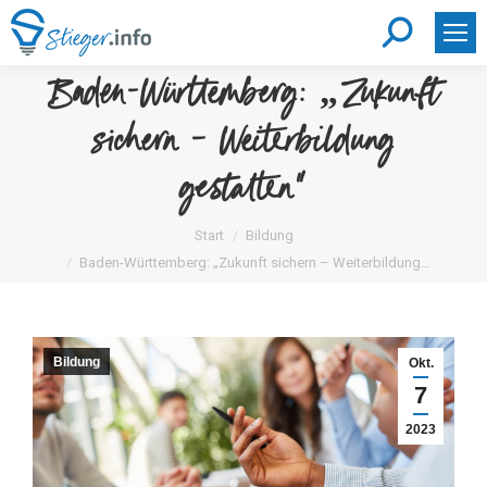
Search:
Baden-Württemberg: „Zukunft
sichern – Weiterbildung
gestalten“
Sie befinden sich hier:
Start
Bildung
Baden-Württemberg: „Zukunft sichern – Weiterbildung…
Bildung
Okt.
7
2023