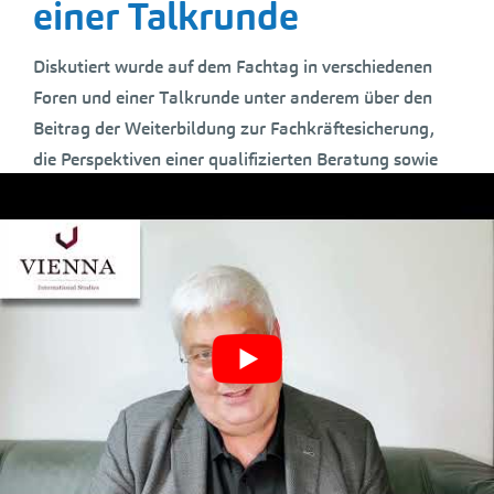
einer Talkrunde
Diskutiert wurde auf dem Fachtag in verschiedenen
Foren und einer Talkrunde unter anderem über den
Beitrag der Weiterbildung zur Fachkräftesicherung,
die Perspektiven einer qualifizierten Beratung sowie
innovative Weiterbildungsformate. Gleichzeitig bot
der Fachtag einen Überblick darüber, was bisher mit
der gemeinsamen Weiterbildungsoffensive erreicht
wurde. So hat das Wirtschaftsministerium unter
anderem vier zusätzliche
Regionalbüros für berufliche
Fortbildung
eingerichtet und ein Coaching-Programm
für Personalentwicklung und Weiterbildungsberatung
für kleine und mittlere Betriebe auf den Weg gebracht.
Darüber hinaus wurden innovative
Weiterbildungsprojekte im Themenfeld „Future Skills“