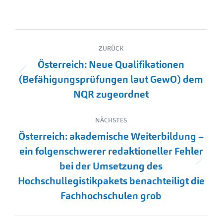
Kommentarnavigation
ZURÜCK
Österreich: Neue Qualifikationen
Vorheriger
(Befähigungsprüfungen laut GewO) dem
Beitrag:
NQR zugeordnet
NÄCHSTES
Österreich: akademische Weiterbildung –
ein folgenschwerer redaktioneller Fehler
Nächster
bei der Umsetzung des
Beitrag:
Hochschullegistikpakets benachteiligt die
Fachhochschulen grob