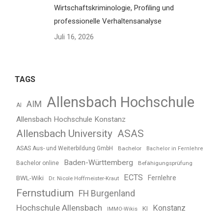
Wirtschaftskriminologie, Profiling und
professionelle Verhaltensanalyse
Juli 16, 2026
TAGS
Allensbach Hochschule
AIM
AI
Allensbach Hochschule Konstanz
Allensbach University
ASAS
ASAS Aus- und Weiterbildung GmbH
Bachelor
Bachelor in Fernlehre
Baden-Württemberg
Bachelor online
Befähigungsprüfung
ECTS
BWL-Wiki
Fernlehre
Dr. Nicole Hoffmeister-Kraut
Fernstudium
FH Burgenland
Hochschule Allensbach
Konstanz
KI
IMMO-Wikis