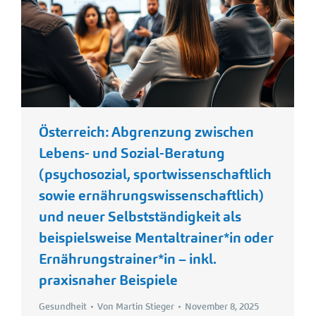
Österreich: Abgrenzung zwischen
Lebens- und Sozial-Beratung
(psychosozial, sportwissenschaftlich
sowie ernährungswissenschaftlich)
und neuer Selbstständigkeit als
beispielsweise Mentaltrainer*in oder
Ernährungstrainer*in – inkl.
praxisnaher Beispiele
Gesundheit
Von
Martin Stieger
November 8, 2025