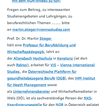
mit dem NQR-Niveau zu tun?
Fragen zum Beitrag, zu interessanten
Studienangeboten und Lehrgängen, zu
berufsrechtlichen Themen …….. bitte
an
martin.stieger@viennastudies.com
Prof. Dr. Dr. Martin
Stieger
hält eine
Professur für Berufsbildung und
Wirtschaftspädagogik
, lehrt an
der
Allensbach
Hochschule
in
Konstanz
(ist dort
auch
Rektor
), arbeitet für
VIS
–
Vienna International
Studies
, die
Österreichische Plattform für
gesundheitsbezogene Berufe
(
OGB
), das
IHM Institut
für Heath Management
sowie
als
Unternehmensberater
und Wirtschaftsmediator in
Wels (OÖ), ist als sachverständige Person der
NKS-
Koordinierungsstelle
für den
NQR
in Österreich gelistet