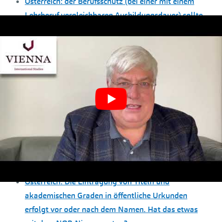
Österreich: der Berufsschutz (bei einer mit einem
Lehrberuf vergleichbaren Ausbildungsdauer) sollte
durch die entsprechende NQR-Zuordnung (oder eine
Referenz darauf) gegeben sein:
Österreich: geprüften Meisterinnen und Meister
aller 15 land- und forstwirtschaftlichen Berufe;
Pflegeassistent/in, Pflegefachassistent/in und
diplomierte/r Gesundheits- und Krankenpfleger/in
nun dem NKS zugeordnet!
EQR, DQR, NQR, me, Ing., Msr., Bachelor
Professional, PhD …….?
Österreich: NQR-Zuordnung der sonstigen
reglementierten Gewerbe (die kein Handwerk sind)?
Österreich: Die Eintragung von Titeln und
akademischen Graden in öffentliche Urkunden
erfolgt vor oder nach dem Namen. Hat das etwas