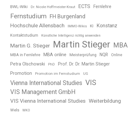
ECTS
BWL-Wiki
Fernlehre
Dr. Nicole Hoffmeister-Kraut
Fernstudium
FH Burgenland
Hochschule Allensbach
Konstanz
KI
IMMO-Wikis
Kontaktstudium
Künstliche Intelligenz richtig anwenden
Martin Stieger
MBA
Martin G. Stieger
MBA online
NQR
MBA in Fernlehre
Meisterprüfung
Online
Petra Olschowski
Prof. Dr. Dr. Martin Stieger
PhD
Promotion
Promotion im Fernstudium
UG
VIS
Vienna International Studies
VIS Management GmbH
VIS Vienna International Studies
Weiterbildung
Wels
WKO