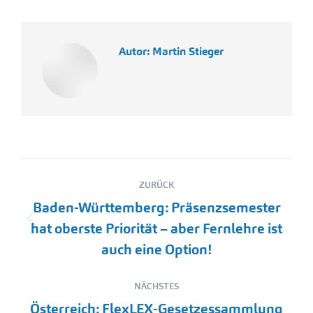
Autor:
Martin Stieger
Kommentarnavigation
ZURÜCK
Baden-Württemberg: Präsenzsemester
Vorheriger
hat oberste Priorität – aber Fernlehre ist
Beitrag:
auch eine Option!
NÄCHSTES
Österreich: FlexLEX-Gesetzessammlung