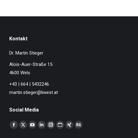
Kontakt
Dr. Martin Stieger
Alois-Auer-Straße 15
4600 Wels
+43 | 664 | 5432246
martin.stieger@liwest.at
Social Media
Finden Sie uns auf:
Facebook
X
YouTube
Linkedin
Instagram
Website
XING
ResearchGate
page
page
page
page
page
page
page
page