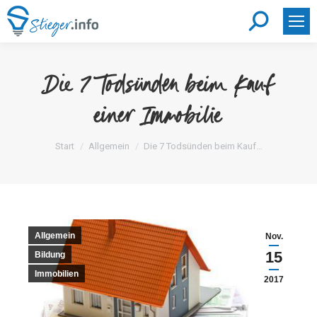
Search:
Die 7 Todsünden beim Kauf
einer Immobilie
Sie befinden sich hier:
Start
Allgemein
Die 7 Todsünden beim Kauf…
Allgemein
Nov.
15
Bildung
Immobilien
2017