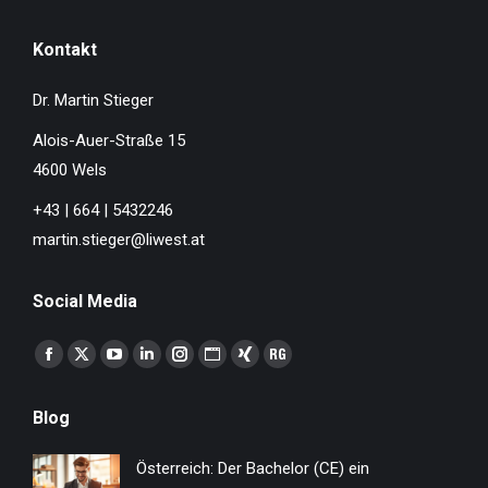
Kontakt
Dr. Martin Stieger
Alois-Auer-Straße 15
4600 Wels
+43 | 664 | 5432246
martin.stieger@liwest.at
Social Media
Finden Sie uns auf:
Facebook
X
YouTube
Linkedin
Instagram
Website
XING
ResearchGate
page
page
page
page
page
page
page
page
Blog
opens
opens
opens
opens
opens
opens
opens
opens
in
in
in
in
in
in
in
in
Österreich: Der Bachelor (CE) ein
new
new
new
new
new
new
new
new