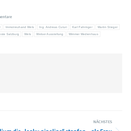
entare
l
Immotreuhand Wels
Ing. Andreas Cuturi
Karl Fahringer
Martin Stieger
ste Salzburg
Wels
Welser Ausstellung
Wimmer Medienhaus
NÄCHSTES