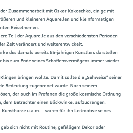
it der Zusammenarbeit mit Oskar Kokoschka, einige mit
rößeren und kleineren Aquarellen und kleinformatigen
hnten Reisethemen.
re Teil der Aquarelle aus den verschiedensten Perioden
der Zeit verändert und weiterentwickelt.
ke des damals bereits 85-jährigen Künstlers darstellen
ner bis zum Ende seines Schaffensvermögens immer wieder
Klingen bringen wollte. Damit sollte die „Sehweise“ seiner
rende Bedeutung zugeordnet wurde. Nach seinem
slösen, der auch im Profanen die große kosmische Ordnung
rn, dem Betrachter einen Blickwinkel aufzudrängen.
, Kunstharze u.a.m. – waren für ihn Leitmotive seines
gab sich nicht mit Routine, gefälligem Dekor oder