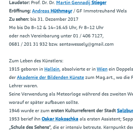
Laudator:
Prof. Dr. Dr.
Martin Gennadij
Stieger
Eröffnung:
Andreas
Hüthmayr
/ GF Immotreuhand Wels
Zu sehen:
bis 31. Dezember 2017
Mo bis Do 8–12 & 14–16.45 Uhr, Fr 8–12 Uhr
oder nach Vereinbarung unter 01 / 406 7127,
0681 / 201 31 932 bzw. sentawessely@gmail.com
Zum Leben des Künstlers:
1915 geboren in
Hallein
, absolvierte er in
Wien
ein Doppels
der
Akademie der Bildenden Künste
zum Mag.art., wo die 
Lehrer waren.
Seine Verwendung als Meteorloge während des zweiten Wel
worauf er später aufbauen sollte.
1946 wurde er zum
ersten Kulturreferent der Stadt
Salzbu
1953 berief ihn
Oskar Kokoschka
als ersten Assistent; Sep
„
Schule des Sehens
“, die er intensiv betreute. Kernpunkt 