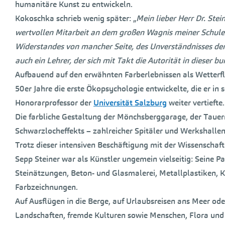
humanitäre Kunst zu entwickeln.
Kokoschka schrieb wenig später: „
Mein lieber Herr Dr. Stei
wertvollen Mitarbeit an dem großen Wagnis meiner Schule 
Widerstandes von mancher Seite, des Unverständnisses der Öf
auch ein Lehrer, der sich mit Takt die Autorität in diese
Aufbauend auf den erwähnten Farberlebnissen als Wetterflieg
50er Jahre die erste Ökopsychologie entwickelte, die er in
Honorarprofessor der
Universität Salzburg
weiter vertiefte.
Die farbliche Gestaltung der Mönchsberggarage, der Tauern
Schwarzlocheffekts – zahlreicher Spitäler und Werkshallen
Trotz dieser intensiven Beschäftigung mit der Wissenschaft 
Sepp Steiner war als Künstler ungemein vielseitig: Seine 
Steinätzungen, Beton- und Glasmalerei, Metallplastiken, Ku
Farbzeichnungen.
Auf Ausflügen in die Berge, auf Urlaubsreisen ans Meer od
Landschaften, fremde Kulturen sowie Menschen, Flora und