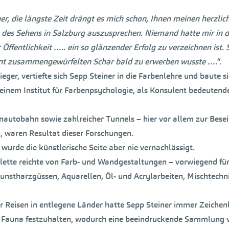
ner, die längste Zeit drängt es mich schon, Ihnen meinen herzli
des Sehens in Salzburg auszusprechen. Niemand hatte mir in de
fentlichkeit ….. ein so glänzender Erfolg zu verzeichnen ist. S
r bunt zusammengewürfelten Schar bald zu erwerben wusste ….
“.
er, vertiefte sich Sepp Steiner in die Farbenlehre und baute si
 seinem Institut für Farbenpsychologie, als Konsulent bedeuten
autobahn sowie zahlreicher Tunnels – hier vor allem zur Besei
, waren Resultat dieser Forschungen.
wurde die künstlerische Seite aber nie vernachlässigt.
Palette reichte von Farb- und Wandgestaltungen – vorwiegend fü
nstharzgüssen, Aquarellen, Öl- und Acrylarbeiten, Mischtechnik
er Reisen in entlegene Länder hatte Sepp Steiner immer Zeichen
 Fauna festzuhalten, wodurch eine beeindruckende Sammlung v