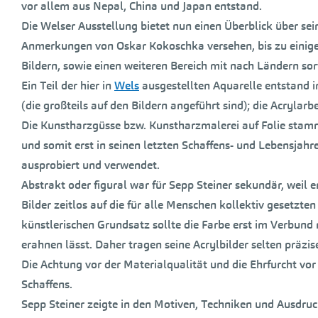
vor allem aus Nepal, China und Japan entstand.
Die Welser Ausstellung bietet nun einen Überblick über s
Anmerkungen von Oskar Kokoschka versehen, bis zu einigen
Bildern, sowie einen weiteren Bereich mit nach Ländern s
Ein Teil der hier in
Wels
ausgestellten Aquarelle entstand i
(die großteils auf den Bildern angeführt sind); die Acrylar
Die Kunstharzgüsse bzw. Kunstharzmalerei auf Folie stamm
und somit erst in seinen letzten Schaffens- und Lebensja
ausprobiert und verwendet.
Abstrakt oder figural war für Sepp Steiner sekundär, weil 
Bilder zeitlos auf die für alle Menschen kollektiv gesetz
künstlerischen Grundsatz sollte die Farbe erst im Verbun
erahnen lässt. Daher tragen seine Acrylbilder selten präzi
Die Achtung vor der Materialqualität und die Ehrfurcht vor 
Schaffens.
Sepp Steiner zeigte in den Motiven, Techniken und Ausdruc