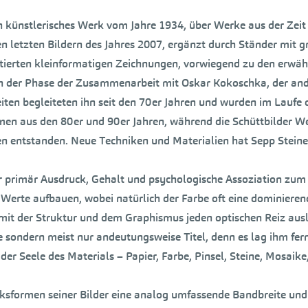
ein künstlerisches Werk vom Jahre 1934, über Werke aus der Ze
 letzten Bildern des Jahres 2007, ergänzt durch Ständer mit g
ortierten kleinformatigen Zeichnungen, vorwiegend zu den erwä
n der Phase der Zusammenarbeit mit Oskar Kokoschka, der ande
beiten begleiteten ihn seit den 70er Jahren und wurden im Laufe 
en aus den 80er und 90er Jahren, während die Schüttbilder Wer
hren entstanden. Neue Techniken und Materialien hat Sepp Stei
er primär Ausdruck, Gehalt und psychologische Assoziation zum 
ten Werte aufbauen, wobei natürlich der Farbe oft eine dominie
d mit der Struktur und dem Graphismus jeden optischen Reiz au
se sondern meist nur andeutungsweise Titel, denn es lag ihm fe
der Seele des Materials – Papier, Farbe, Pinsel, Steine, Mosaike
ksformen seiner Bilder eine analog umfassende Bandbreite und 