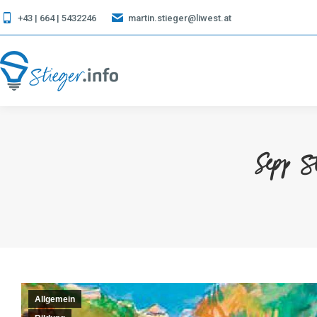
+43 | 664 | 5432246
martin.stieger@liwest.at
Sepp St
Allgemein