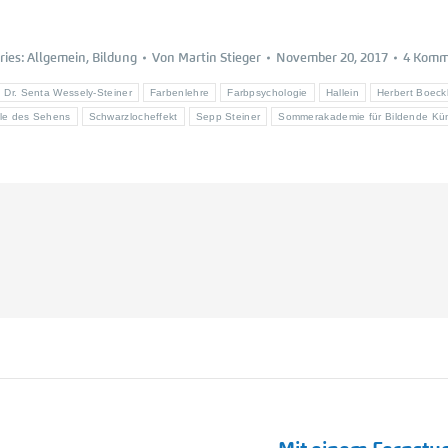
ries:
Allgemein
,
Bildung
Von
Martin Stieger
November 20, 2017
4 Komm
Dr. Senta Wessely-Steiner
Farbenlehre
Farbpsychologie
Hallein
Herbert Boeck
le des Sehens
Schwarzlocheffekt
Sepp Steiner
Sommerakademie für Bildende Kün