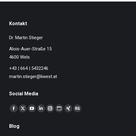
Kontakt
Dr. Martin Stieger
Alois-Auer-Straße 15
4600 Wels
+43 | 664 | 5432246
martin.stieger@liwest.at
Social Media
Finden Sie uns auf:
Facebook
X
YouTube
Linkedin
Instagram
Website
XING
ResearchGate
page
page
page
page
page
page
page
page
Blog
opens
opens
opens
opens
opens
opens
opens
opens
in
in
in
in
in
in
in
in