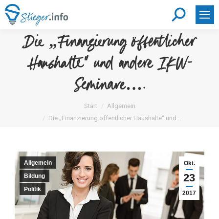
Search:
Die „Finanzierung öffentlicher
Haushalte“ und andere IKW-
Seminare….
Sie befinden sich hier:
Start
Allgemein
Die „Finanzierung öffentlicher Haushalte“ und…
Allgemein
Okt.
23
Bildung
Politik
2017