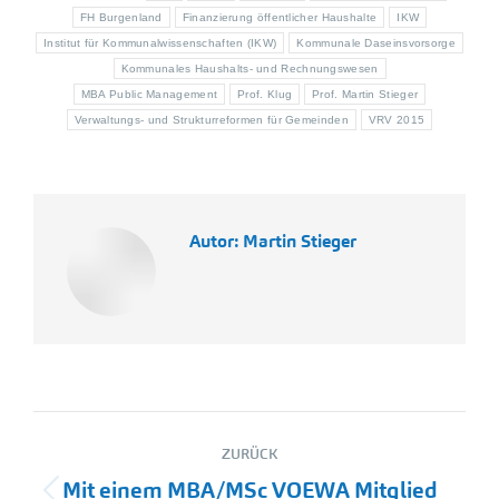
FH Burgenland
Finanzierung öffentlicher Haushalte
IKW
Institut für Kommunalwissenschaften (IKW)
Kommunale Daseinsvorsorge
Kommunales Haushalts- und Rechnungswesen
MBA Public Management
Prof. Klug
Prof. Martin Stieger
Verwaltungs- und Strukturreformen für Gemeinden
VRV 2015
Autor:
Martin Stieger
Kommentarnavigation
ZURÜCK
Mit einem MBA/MSc VOEWA Mitglied