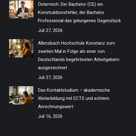
Österreich: Der Bachelor (CE) ein
new
new
new
new
new
new
new
new
Konstruktionsfehler, der Bachelor
window
window
window
window
window
window
window
window
Professional das gelungenes Gegenstück
Juli 27, 2026
Allensbach Hochschule Konstanz zum
zweiten Mal in Folge als einer von
Deutschlands begehrtesten Arbeitgebern
ausgezeichnet
Juli 27, 2026
Das Kontaktstudium – akademische
Weiterbildung mit ECTS und echtem
Anrechnungswert
Juli 16, 2026