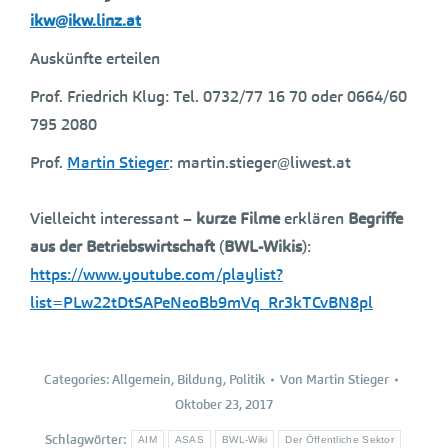
ikw@ikw.linz.at
Auskünfte erteilen
Prof. Friedrich Klug: Tel. 0732/77 16 70 oder 0664/60
795 2080
Prof.
Martin Stieger
: martin.stieger@liwest.at
Vielleicht interessant –
kurze Filme
erklären
Begriffe
aus der Betriebswirtschaft
(
BWL-Wikis
):
https://www.youtube.com/playlist?
list=PLw22tDtSAPeNeoBb9mVq_Rr3kTCvBN8pl
Categories:
Allgemein
,
Bildung
,
Politik
Von
Martin Stieger
Oktober 23, 2017
Schlagwörter:
AIM
ASAS
BWL-Wiki
Der Öffentliche Sektor