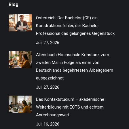
Blog
opens
opens
opens
opens
opens
opens
opens
opens
in
in
in
in
in
in
in
in
Österreich: Der Bachelor (CE) ein
new
new
new
new
new
new
new
new
Konstruktionsfehler, der Bachelor
window
window
window
window
window
window
window
window
Professional das gelungenes Gegenstück
Juli 27, 2026
Allensbach Hochschule Konstanz zum
zweiten Mal in Folge als einer von
Deutschlands begehrtesten Arbeitgebern
ausgezeichnet
Juli 27, 2026
Das Kontaktstudium – akademische
Weiterbildung mit ECTS und echtem
Anrechnungswert
Juli 16, 2026