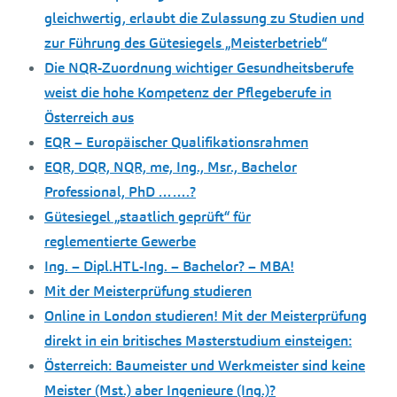
gleichwertig, erlaubt die Zulassung zu Studien und
zur Führung des Gütesiegels „Meisterbetrieb“
Die NQR-Zuordnung wichtiger Gesundheitsberufe
weist die hohe Kompetenz der Pflegeberufe in
Österreich aus
EQR – Europäischer Qualifikationsrahmen
EQR, DQR, NQR, me, Ing., Msr., Bachelor
Professional, PhD …….?
Gütesiegel „staatlich geprüft“ für
reglementierte Gewerbe
Ing. – Dipl.HTL-Ing. – Bachelor? – MBA!
Mit der Meisterprüfung studieren
Online in London studieren! Mit der Meisterprüfung
direkt in ein britisches Masterstudium einsteigen:
Österreich: Baumeister und Werkmeister sind keine
Meister (Mst.) aber Ingenieure (Ing.)?