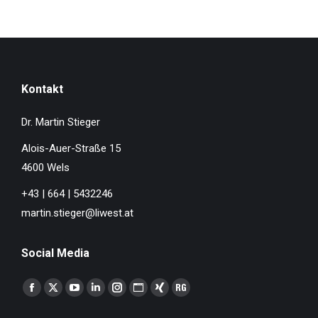
Kontakt
Dr. Martin Stieger
Alois-Auer-Straße 15
4600 Wels
+43 | 664 | 5432246
martin.stieger@liwest.at
Social Media
Finden Sie uns auf:
Facebook
X
YouTube
Linkedin
Instagram
Website
XING
ResearchGate
page
page
page
page
page
page
page
page