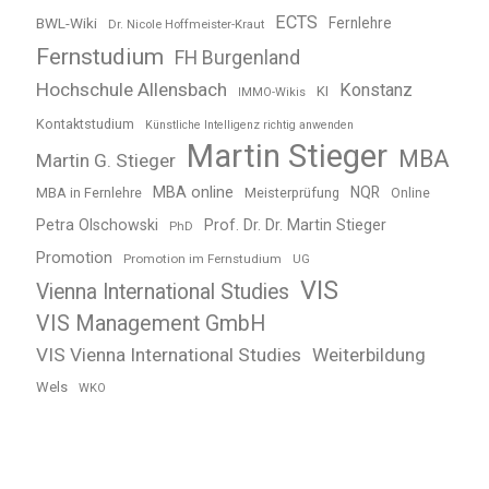
ECTS
BWL-Wiki
Fernlehre
Dr. Nicole Hoffmeister-Kraut
Fernstudium
FH Burgenland
Hochschule Allensbach
Konstanz
KI
IMMO-Wikis
Kontaktstudium
Künstliche Intelligenz richtig anwenden
Martin Stieger
MBA
Martin G. Stieger
MBA online
NQR
MBA in Fernlehre
Meisterprüfung
Online
Petra Olschowski
Prof. Dr. Dr. Martin Stieger
PhD
Promotion
Promotion im Fernstudium
UG
VIS
Vienna International Studies
VIS Management GmbH
VIS Vienna International Studies
Weiterbildung
Wels
WKO