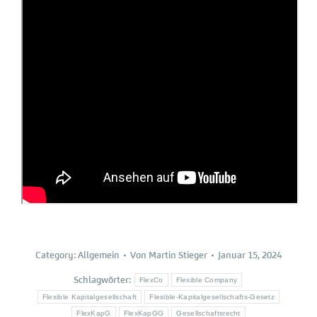
Category:
Allgemein
Von
Martin Stieger
Januar 15, 2024
Schlagwörter:
FlexCo
Flexible Company
Flexible Kapitalgesellschaft
Flexible-Kapitalgesellschafts-Gesetz
FlexKapG
FlexKapGG
Gesellschaftsrecht