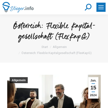
Search:
Österreich: Flexible Kapital­
gesellschaft (FlexKapG)
Sie befinden sich hier:
Start
Allgemein
Österreich: Flexible Kapital­gesellschaft (FlexKapG)
Allgemein
Jan.
15
2024