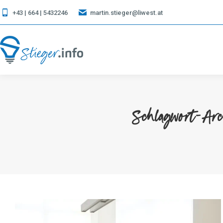
+43 | 664 | 5432246
martin.stieger@liwest.at
Schlagwort-Ar