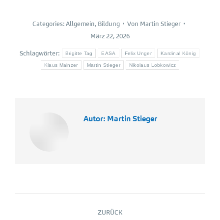
Categories:
Allgemein
,
Bildung
Von
Martin Stieger
März 22, 2026
Schlagwörter:
Brigitte Tag
EASA
Felix Unger
Kardinal König
Klaus Mainzer
Martin Stieger
Nikolaus Lobkowicz
Autor:
Martin Stieger
Kommentarnavigation
ZURÜCK