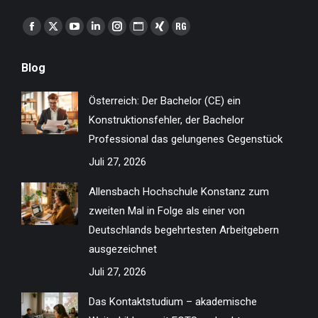
Finden Sie uns auf:
Facebook
X
YouTube
Linkedin
Instagram
Website
XING
ResearchGate
page
page
page
page
page
page
page
page
Blog
opens
opens
opens
opens
opens
opens
opens
opens
in
in
in
in
in
in
in
in
Österreich: Der Bachelor (CE) ein
new
new
new
new
new
new
new
new
Konstruktionsfehler, der Bachelor
window
window
window
window
window
window
window
window
Professional das gelungenes Gegenstück
Juli 27, 2026
Allensbach Hochschule Konstanz zum
zweiten Mal in Folge als einer von
Deutschlands begehrtesten Arbeitgebern
ausgezeichnet
Juli 27, 2026
Das Kontaktstudium – akademische