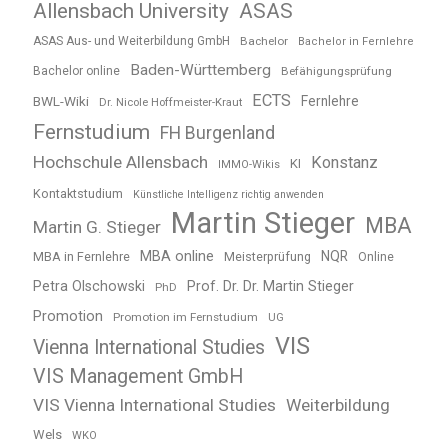
Allensbach University
ASAS
ASAS Aus- und Weiterbildung GmbH
Bachelor
Bachelor in Fernlehre
Baden-Württemberg
Bachelor online
Befähigungsprüfung
ECTS
BWL-Wiki
Fernlehre
Dr. Nicole Hoffmeister-Kraut
Fernstudium
FH Burgenland
Hochschule Allensbach
Konstanz
KI
IMMO-Wikis
Kontaktstudium
Künstliche Intelligenz richtig anwenden
Martin Stieger
MBA
Martin G. Stieger
MBA online
NQR
MBA in Fernlehre
Meisterprüfung
Online
Petra Olschowski
Prof. Dr. Dr. Martin Stieger
PhD
Promotion
Promotion im Fernstudium
UG
VIS
Vienna International Studies
VIS Management GmbH
VIS Vienna International Studies
Weiterbildung
Wels
WKO