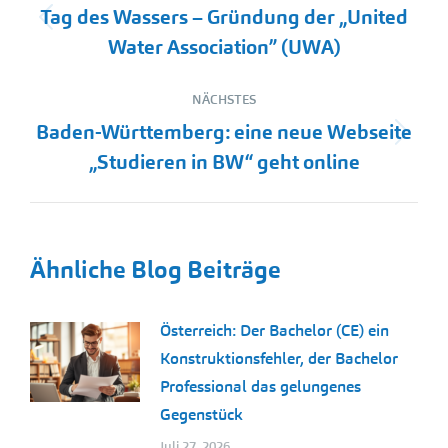
Tag des Wassers – Gründung der „United
Vorheriger
Water Association” (UWA)
Beitrag:
NÄCHSTES
Baden-Württemberg: eine neue Webseite
Nächster
„Studieren in BW“ geht online
Beitrag:
Ähnliche Blog Beiträge
Österreich: Der Bachelor (CE) ein
Konstruktionsfehler, der Bachelor
Professional das gelungenes
Gegenstück
Juli 27, 2026