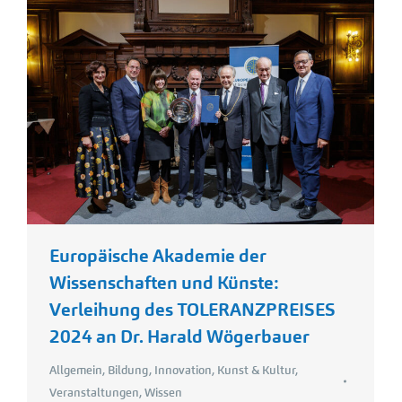
Europäische Akademie der
Wissenschaften und Künste:
Verleihung des TOLERANZPREISES
2024 an Dr. Harald Wögerbauer
Allgemein
,
Bildung
,
Innovation
,
Kunst & Kultur
,
Veranstaltungen
,
Wissen