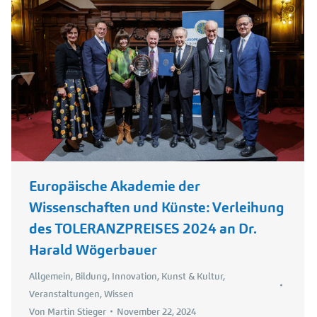
Europäische Akademie der
Wissenschaften und Künste: Verleihung
des TOLERANZPREISES 2024 an Dr.
Harald Wögerbauer
Allgemein
,
Bildung
,
Innovation
,
Kunst & Kultur
,
Veranstaltungen
,
Wissen
Von
Martin Stieger
November 22, 2024