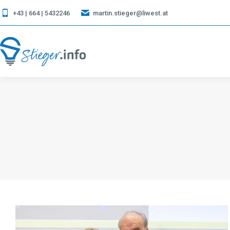
+43 | 664 | 5432246
martin.stieger@liwest.at