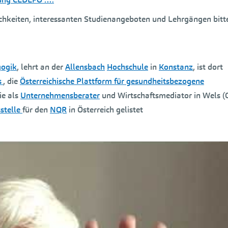
chkeiten, interessanten Studienangeboten und Lehrgängen bitt
gogik
, lehrt an der
Allensbach
Hochschule
in
Konstanz
, ist dort
s
, die
Österreichische Plattform für gesundheitsbezogene
e als
Unternehmensberater
und Wirtschaftsmediator in Wels (
stelle
für den
NQR
in Österreich gelistet