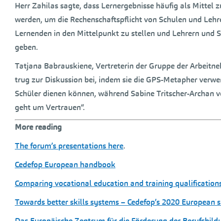
Herr Zahilas sagte, dass Lernergebnisse häufig als Mittel 
werden, um die Rechenschaftspflicht von Schulen und Lehre
Lernenden in den Mittelpunkt zu stellen und Lehrern und S
geben.
Tatjana Babrauskiene, Vertreterin der Gruppe der Arbeitn
trug zur Diskussion bei, indem sie die GPS-Metapher verw
Schüler dienen können, während Sabine Tritscher-Archan v
geht um Vertrauen“.
More reading
The forum’s presentations here
.
Cedefop European handbook
Comparing vocational education and training qualification
Towards better skills systems – Cedefop’s 2020 European sk
Das Europäische Zentrum für die Förderung der Berufsbil