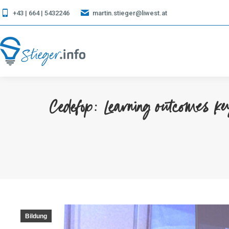
+43 | 664 | 5432246
martin.stieger@liwest.at
Cedefop: Learning outcomes ke
Bildung