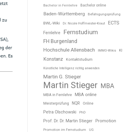
etzt
Bachelor online
Bachelor in Fernlehre
Baden-Württemberg
Befähigungsprüfung
d zu
ECTS
BWL-Wiki
Dr. Nicole Hoffmeister-Kraut
Fernstudium
Fernlehre
SA),
FH Burgenland
eg der
Hochschule Allensbach
KI
IMMO-Wikis
en. Es
Konstanz
Kontaktstudium
Künstliche Intelligenz richtig anwenden
Martin G. Stieger
Martin Stieger
MBA
MBA online
MBA in Fernlehre
NQR
Meisterprüfung
Online
Petra Olschowski
PhD
Prof. Dr. Dr. Martin Stieger
Promotion
Promotion im Fernstudium
UG