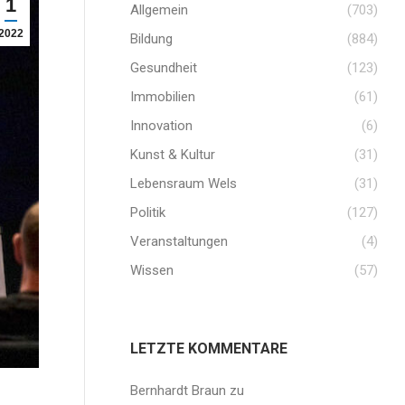
1
Allgemein
(703)
2022
Bildung
(884)
Gesundheit
(123)
Immobilien
(61)
Innovation
(6)
Kunst & Kultur
(31)
Lebensraum Wels
(31)
Politik
(127)
Veranstaltungen
(4)
Wissen
(57)
LETZTE KOMMENTARE
Bernhardt Braun
zu