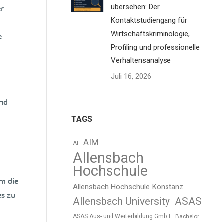
übersehen: Der
er
Kontaktstudiengang für
Wirtschaftskriminologie,
e
Profiling und professionelle
Verhaltensanalyse
Juli 16, 2026
und
TAGS
AIM
AI
Allensbach
Hochschule
um die
Allensbach Hochschule Konstanz
es zu
Allensbach University
ASAS
ASAS Aus- und Weiterbildung GmbH
Bachelor