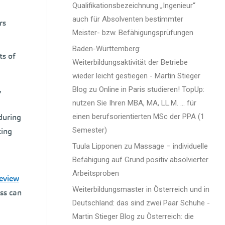
Qualifikationsbezeichnung „Ingenieur“
auch für Absolventen bestimmter
rs
Meister- bzw. Befähigungsprüfungen
Baden-Württemberg:
ts of
Weiterbildungsaktivität der Betriebe
wieder leicht gestiegen - Martin Stieger
,
Blog
zu
Online in Paris studieren! TopUp:
nutzen Sie Ihren MBA, MA, LL.M. … für
during
einen berufsorientierten MSc der PPA (1
Semester)
ting
Tuula Lipponen
zu
Massage – individuelle
Befähigung auf Grund positiv absolvierter
Arbeitsproben
eview
Weiterbildungsmaster in Österreich und in
ess can
Deutschland: das sind zwei Paar Schuhe -
Martin Stieger Blog
zu
Österreich: die