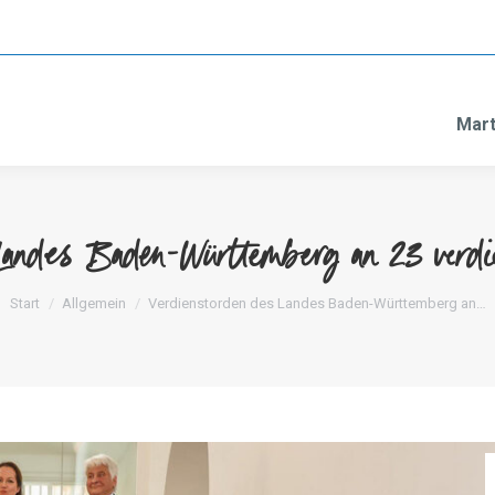
Mart
Landes Baden-Württemberg an 23 verdie
Sie befinden sich hier:
Start
Allgemein
Verdienstorden des Landes Baden-Württemberg an…