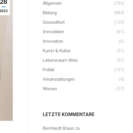
28
Allgemein
(703)
2023
Bildung
(884)
Gesundheit
(123)
Immobilien
(61)
Innovation
(6)
Kunst & Kultur
(31)
Lebensraum Wels
(31)
Politik
(127)
Veranstaltungen
(4)
Wissen
(57)
LETZTE KOMMENTARE
Bernhardt Braun
zu