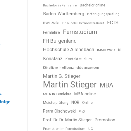
Bachelor online
Bachelor in Fernlehre
Baden-Württemberg
Befähigungsprüfung
ECTS
BWL-Wiki
Dr. Nicole Hoffmeister-Kraut
Fernstudium
Fernlehre
FH Burgenland
2
Hochschule Allensbach
KI
IMMO-Wikis
Konstanz
Kontaktstudium
Künstliche Intelligenz richtig anwenden
Martin G. Stieger
Martin Stieger
MBA
s
MBA online
MBA in Fernlehre
folge
NQR
Meisterprüfung
Online
Petra Olschowski
PhD
Prof. Dr. Dr. Martin Stieger
Promotion
Promotion im Fernstudium
UG