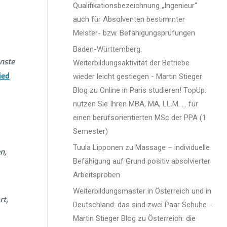
Qualifikationsbezeichnung „Ingenieur“
auch für Absolventen bestimmter
Meister- bzw. Befähigungsprüfungen
Baden-Württemberg:
nste
Weiterbildungsaktivität der Betriebe
ied
wieder leicht gestiegen - Martin Stieger
Blog
zu
Online in Paris studieren! TopUp:
nutzen Sie Ihren MBA, MA, LL.M. … für
einen berufsorientierten MSc der PPA (1
Semester)
Tuula Lipponen
zu
Massage – individuelle
n,
Befähigung auf Grund positiv absolvierter
Arbeitsproben
Weiterbildungsmaster in Österreich und in
rt,
Deutschland: das sind zwei Paar Schuhe -
Martin Stieger Blog
zu
Österreich: die