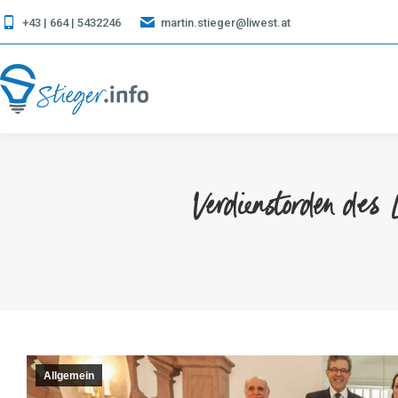
+43 | 664 | 5432246
martin.stieger@liwest.at
Verdienstorden des 
Allgemein