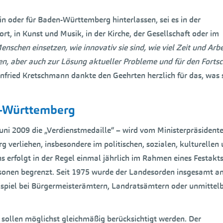
n oder für Baden-Württemberg hinterlassen, sei es in der
ort, in Kunst und Musik, in der Kirche, der Gesellschaft oder im
nschen einsetzen, wie innovativ sie sind, wie viel Zeit und Arbe
n, aber auch zur Lösung aktueller Probleme und für den Fortsc
infried Kretschmann dankte den Geehrten herzlich für das, was 
n-Württemberg
ni 2009 die „Verdienstmedaille“ – wird vom Ministerpräsidente
erliehen, insbesondere im politischen, sozialen, kulturellen
s erfolgt in der Regel einmal jährlich im Rahmen eines Festakts
rsonen begrenzt. Seit 1975 wurde der Landesorden insgesamt a
ispiel bei Bürgermeisterämtern, Landratsämtern oder unmittel
 sollen möglichst gleichmäßig berücksichtigt werden. Der