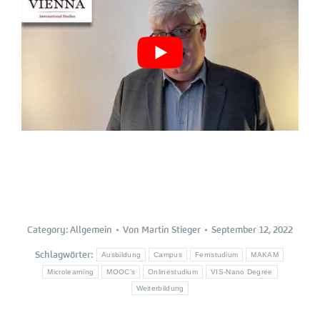
Category:
Allgemein
Von
Martin Stieger
September 12, 2022
Schlagwörter:
Ausbildung
Campus
Fernstudium
MAKAM
Microlearning
MOOC's
Onlinestudium
VIS-Nano Degree
Weiterbildung