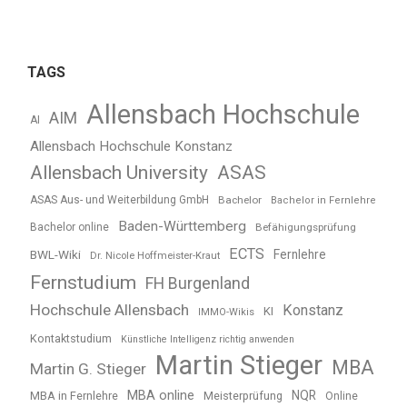
TAGS
Allensbach Hochschule
AIM
AI
Allensbach Hochschule Konstanz
Allensbach University
ASAS
ASAS Aus- und Weiterbildung GmbH
Bachelor
Bachelor in Fernlehre
Baden-Württemberg
Bachelor online
Befähigungsprüfung
ECTS
BWL-Wiki
Fernlehre
Dr. Nicole Hoffmeister-Kraut
Fernstudium
FH Burgenland
Hochschule Allensbach
Konstanz
KI
IMMO-Wikis
Kontaktstudium
Künstliche Intelligenz richtig anwenden
Martin Stieger
MBA
Martin G. Stieger
MBA online
NQR
MBA in Fernlehre
Meisterprüfung
Online