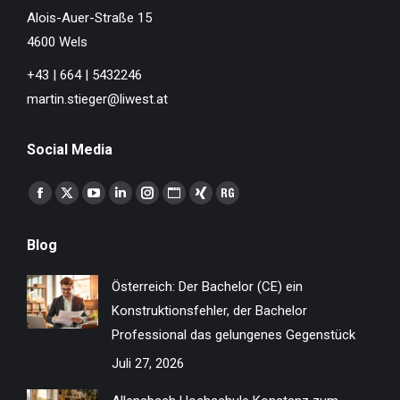
Alois-Auer-Straße 15
4600 Wels
+43 | 664 | 5432246
martin.stieger@liwest.at
Social Media
Finden Sie uns auf:
Facebook
X
YouTube
Linkedin
Instagram
Website
XING
ResearchGate
page
page
page
page
page
page
page
page
Blog
opens
opens
opens
opens
opens
opens
opens
opens
in
in
in
in
in
in
in
in
Österreich: Der Bachelor (CE) ein
new
new
new
new
new
new
new
new
Konstruktionsfehler, der Bachelor
window
window
window
window
window
window
window
window
Professional das gelungenes Gegenstück
Juli 27, 2026