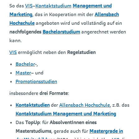
So das
VIS
–
Kontaktstudium
Management und
Marketing
, das in Kooperation mit der
Allensbach
Hochschule
angeboten wird und vollständig auf ein
nachfolgendes
Bachelorstudium
angerechnet werden
kann.
VIS
ermöglicht neben den
Regelstudien
Bachelor
-,
Master
– und
Promotionsstudien
insbesondere
drei Formate
:
Kontaktstudien
der
Allensbach Hochschule
, z.B. das
Kontaktstudium Management und Marketing
Das
TopUp
: für
AbsolventInnen eines
Masterstudiums
, gerade auch für
Mastergrade in