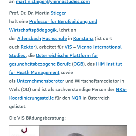
an
martin.stieger@viennastudies.com
Prof. Dr. Dr. Martin
Stieger
hält eine
Professur für Berufsbildung und
Wirtschaftspädagogik
, lehrt an
der
Allensbach
Hochschule
in
Konstanz
(ist dort
auch
Rektor
), arbeitet für
VIS
–
Vienna International
Studies
, die
Österreichische Plattform für
gesundheitsbezogene Berufe
(
OGB
), das
IHM Institut
für Heath Management
sowie
als
Unternehmensberater
und Wirtschaftsmediator in
Wels (OÖ) und ist als sachverständige Person der
NKS-
Koordinierungsstelle
für den
NQR
in Österreich
gelistet.
Die VIS Bildungsberatung: