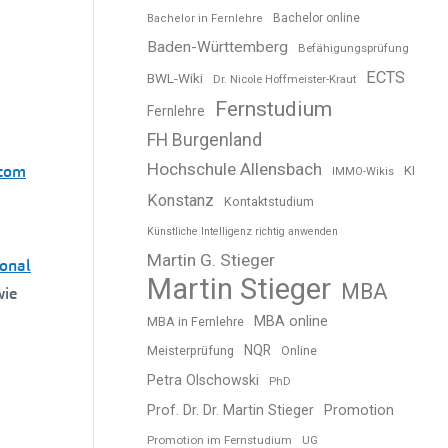
Bachelor online
Bachelor in Fernlehre
Baden-Württemberg
Befähigungsprüfung
ECTS
BWL-Wiki
Dr. Nicole Hoffmeister-Kraut
Fernstudium
Fernlehre
FH Burgenland
Hochschule Allensbach
.com
KI
IMMO-Wikis
Konstanz
Kontaktstudium
Künstliche Intelligenz richtig anwenden
Martin G. Stieger
ional
Martin Stieger
MBA
ie
MBA online
MBA in Fernlehre
NQR
Meisterprüfung
Online
Petra Olschowski
PhD
Prof. Dr. Dr. Martin Stieger
Promotion
Promotion im Fernstudium
UG