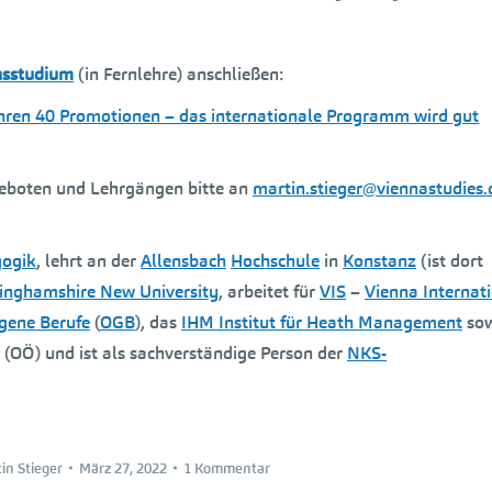
nsstudium
(in Fernlehre) anschließen:
hren 40 Promotionen – das internationale Programm wird gut
geboten und Lehrgängen bitte an
martin.stieger@viennastudies
gogik
, lehrt an der
Allensbach
Hochschule
in
Konstanz
(ist dort
inghamshire New University
, arbeitet für
VIS
–
Vienna Internat
ogene Berufe
(
OGB
), das
IHM Institut für Heath Management
sow
(OÖ) und ist als sachverständige Person der
NKS-
in Stieger
März 27, 2022
1 Kommentar