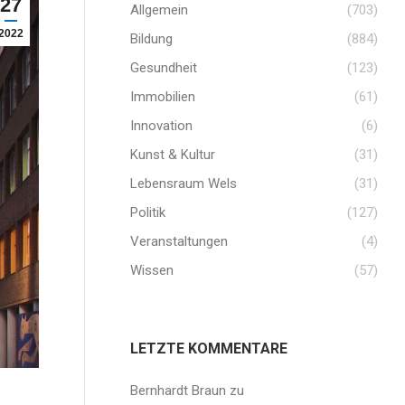
27
Allgemein
(703)
2022
Bildung
(884)
Gesundheit
(123)
Immobilien
(61)
Innovation
(6)
Kunst & Kultur
(31)
Lebensraum Wels
(31)
Politik
(127)
Veranstaltungen
(4)
Wissen
(57)
LETZTE KOMMENTARE
Bernhardt Braun
zu