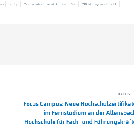
ris
TopUp
Vienna International Studies
VIS
VIS Management GmbH
NÄCHSTE
Focus Campus: Neue Hochschulzertifikat
Nächster
im Fernstudium an der Allensbac
Beitrag:
Hochschule für Fach- und Führungskräft