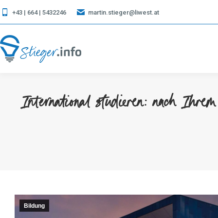
+43 | 664 | 5432246
martin.stieger@liwest.at
International studieren: nach Ihr
Bildung