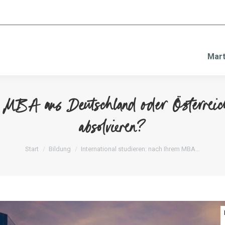
Mart
em MBA aus Deutschland oder Österrei
absolvieren?
Sie befinden sich hier:
Start
Bildung
International studieren: nach Ihrem MBA…