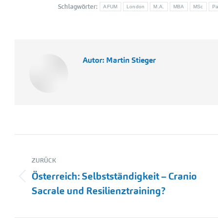
Schlagwörter:
AFUM
London
M.A.
MBA
MSc
Pa
Autor:
Martin Stieger
Kommentarnavigation
ZURÜCK
Österreich: Selbstständigkeit – Cranio
Vorheriger
Sacrale und Resilienztraining?
Beitrag: