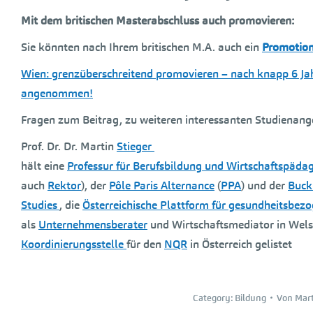
Mit dem britischen Masterabschluss auch promovieren:
Sie könnten nach Ihrem britischen M.A. auch ein
Promotio
Wien: grenzüberschreitend promovieren – nach knapp 6 Ja
angenommen!
Fragen zum Beitrag, zu weiteren interessanten Studienan
Prof. Dr. Dr. Martin
Stieger
hält eine
Professur für Berufsbildung und Wirtschaftspäda
auch
Rektor
), der
Pôle Paris Alternance
(
PPA
) und der
Buck
Studies
, die
Österreichische Plattform für gesundheitsbez
als
Unternehmensberater
und Wirtschaftsmediator in Wels 
Koordinierungsstelle
für den
NQR
in Österreich gelistet
Category:
Bildung
Von
Mart